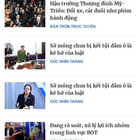
Hậu trường Thượng đỉnh Mỹ-
Triều: Đổi xe, cắt đuôi như phim
hành động
BÀN TRÒN TRỰC TUYẾN
Sờ mông chưa bị kết tội dâm ô là
kẽ hở của luật
GÓC NHÌN THẲNG
Sờ mông chưa bị kết tội dâm ô là
kẽ hở của luật
GÓC NHÌN THẲNG
Đang rà soát, xử lý lợi ích nhóm
trong lĩnh vực BOT