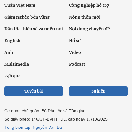
Tuần Việt Nam
Công nghiệp hỗ trợ
Giảm nghèo bền vững
Nông thôn mới
Dân tộc thiểu số và miền núi
Nội dung chuyên đề
English
Hồ sơ
Ảnh
Video
Multimedia
Podcast
24h qua
Tuyến bài
Sự kiện
Cơ quan chủ quản: Bộ Dân tộc và Tôn giáo
Số giấy phép: 146/GP-BVHTTDL, cấp ngày 17/10/2025
Tổng biên tập: Nguyễn Văn Bá