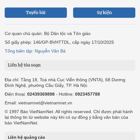
Tuyến bài
Sự kiện
Cơ quan chủ quản: Bộ Dân tộc và Tôn giáo
Số giấy phép: 146/GP-BVHTTDL, cấp ngày 17/10/2025
Tổng biên tập: Nguyễn Văn Bá
Liên hệ tòa soạn
Địa chỉ: Tầng 18, Toà nhà Cục Viễn thông (VNTA), 68 Dương
Đình Nghệ, phường Cầu Giấy, TP. Hà Nội.
Điện thoại:
02439369898
- Hotline:
0923457788
Email: vietnamnet@vietnamnet.vn
© 1997 Báo VietNamNet. All rights reserved. Chỉ được phát hành
lại thông tin từ website này khi có sự đồng ý bằng văn bản của
báo VietNamNet.
Liên hệ quảng cáo