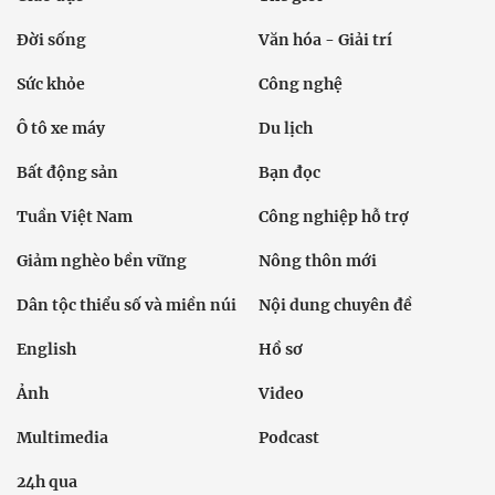
Đời sống
Văn hóa - Giải trí
Sức khỏe
Công nghệ
Ô tô xe máy
Du lịch
Bất động sản
Bạn đọc
Tuần Việt Nam
Công nghiệp hỗ trợ
Giảm nghèo bền vững
Nông thôn mới
Dân tộc thiểu số và miền núi
Nội dung chuyên đề
English
Hồ sơ
Ảnh
Video
Multimedia
Podcast
24h qua