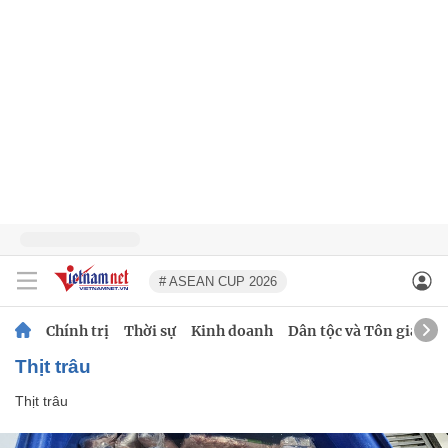
# ASEAN CUP 2026
Chính trị
Thời sự
Kinh doanh
Dân tộc và Tôn giáo
thịt trâu
Thịt trâu