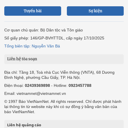
Tuyến bài
Sự kiện
Cơ quan chủ quản: Bộ Dân tộc và Tôn giáo
Số giấy phép: 146/GP-BVHTTDL, cấp ngày 17/10/2025
Tổng biên tập: Nguyễn Văn Bá
Liên hệ tòa soạn
Địa chỉ: Tầng 18, Toà nhà Cục Viễn thông (VNTA), 68 Dương
Đình Nghệ, phường Cầu Giấy, TP. Hà Nội.
Điện thoại:
02439369898
- Hotline:
0923457788
Email: vietnamnet@vietnamnet.vn
© 1997 Báo VietNamNet. All rights reserved. Chỉ được phát hành
lại thông tin từ website này khi có sự đồng ý bằng văn bản của
báo VietNamNet.
Liên hệ quảng cáo