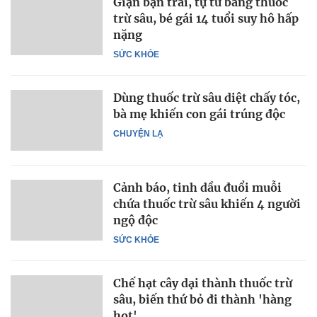
Giận bạn trai, tự tử bằng thuốc
trừ sâu, bé gái 14 tuổi suy hô hấp
nặng
SỨC KHỎE
Dùng thuốc trừ sâu diệt chấy tóc,
bà mẹ khiến con gái trúng độc
CHUYỆN LẠ
Cảnh báo, tinh dầu đuổi muỗi
chứa thuốc trừ sâu khiến 4 người
ngộ độc
SỨC KHỎE
Chế hạt cây dại thành thuốc trừ
sâu, biến thứ bỏ đi thành 'hàng
hot'