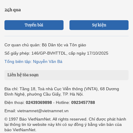
24h qua
Tuyến bài
Sự kiện
Cơ quan chủ quản: Bộ Dân tộc và Tôn giáo
Số giấy phép: 146/GP-BVHTTDL, cấp ngày 17/10/2025
Tổng biên tập: Nguyễn Văn Bá
Liên hệ tòa soạn
Địa chỉ: Tầng 18, Toà nhà Cục Viễn thông (VNTA), 68 Dương
Đình Nghệ, phường Cầu Giấy, TP. Hà Nội.
Điện thoại:
02439369898
- Hotline:
0923457788
Email: vietnamnet@vietnamnet.vn
© 1997 Báo VietNamNet. All rights reserved. Chỉ được phát hành
lại thông tin từ website này khi có sự đồng ý bằng văn bản của
báo VietNamNet.