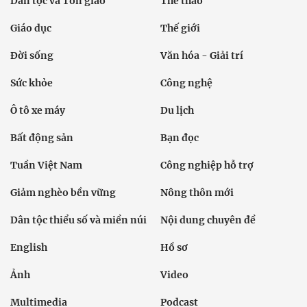
Dân tộc và Tôn giáo
Thể thao
Giáo dục
Thế giới
Đời sống
Văn hóa - Giải trí
Sức khỏe
Công nghệ
Ô tô xe máy
Du lịch
Bất động sản
Bạn đọc
Tuần Việt Nam
Công nghiệp hỗ trợ
Giảm nghèo bền vững
Nông thôn mới
Dân tộc thiểu số và miền núi
Nội dung chuyên đề
English
Hồ sơ
Ảnh
Video
Multimedia
Podcast