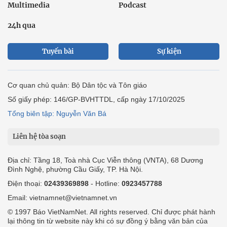
Multimedia
Podcast
24h qua
Tuyến bài
Sự kiện
Cơ quan chủ quản: Bộ Dân tộc và Tôn giáo
Số giấy phép: 146/GP-BVHTTDL, cấp ngày 17/10/2025
Tổng biên tập: Nguyễn Văn Bá
Liên hệ tòa soạn
Địa chỉ: Tầng 18, Toà nhà Cục Viễn thông (VNTA), 68 Dương
Đình Nghệ, phường Cầu Giấy, TP. Hà Nội.
Điện thoại:
02439369898
- Hotline:
0923457788
Email: vietnamnet@vietnamnet.vn
© 1997 Báo VietNamNet. All rights reserved. Chỉ được phát hành
lại thông tin từ website này khi có sự đồng ý bằng văn bản của