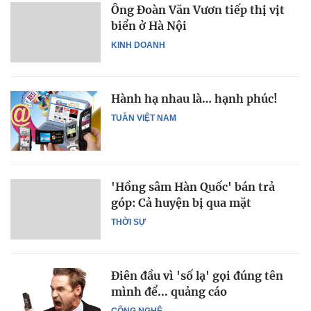
Ông Đoàn Văn Vươn tiếp thị vịt
biển ở Hà Nội
KINH DOANH
Hành hạ nhau là… hạnh phúc!
TUẦN VIỆT NAM
'Hồng sâm Hàn Quốc' bán trả
góp: Cả huyện bị qua mặt
THỜI SỰ
Điên đầu vì 'số lạ' gọi đúng tên
mình để... quảng cáo
CÔNG NGHỆ