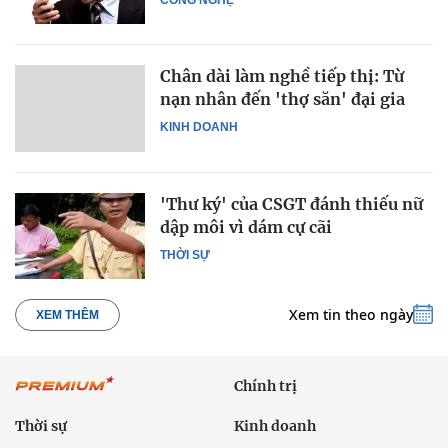
Chân dài làm nghề tiếp thị: Từ
nạn nhân đến 'thợ săn' đại gia
KINH DOANH
'Thư ký' của CSGT đánh thiếu nữ
dập môi vì dám cự cãi
THỜI SỰ
Xem tin theo ngày
XEM THÊM
Chính trị
Thời sự
Kinh doanh