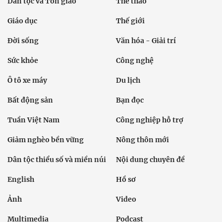
Dân tộc và Tôn giáo
Thể thao
Giáo dục
Thế giới
Đời sống
Văn hóa - Giải trí
Sức khỏe
Công nghệ
Ô tô xe máy
Du lịch
Bất động sản
Bạn đọc
Tuần Việt Nam
Công nghiệp hỗ trợ
Giảm nghèo bền vững
Nông thôn mới
Dân tộc thiểu số và miền núi
Nội dung chuyên đề
English
Hồ sơ
Ảnh
Video
Multimedia
Podcast