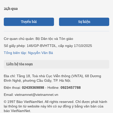
24h qua
Tuyến bài
Sự kiện
Cơ quan chủ quản: Bộ Dân tộc và Tôn giáo
Số giấy phép: 146/GP-BVHTTDL, cấp ngày 17/10/2025
Tổng biên tập: Nguyễn Văn Bá
Liên hệ tòa soạn
Địa chỉ: Tầng 18, Toà nhà Cục Viễn thông (VNTA), 68 Dương
Đình Nghệ, phường Cầu Giấy, TP. Hà Nội.
Điện thoại:
02439369898
- Hotline:
0923457788
Email: vietnamnet@vietnamnet.vn
© 1997 Báo VietNamNet. All rights reserved. Chỉ được phát hành
lại thông tin từ website này khi có sự đồng ý bằng văn bản của
báo VietNamNet.