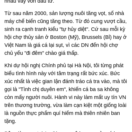
nhau vay vốn đầu tư.
Từ sau năm 2000, sản lượng nuôi tăng vọt, số nhà
máy chế biến cũng tăng theo. Từ đó cung vượt cầu,
sinh ra cạnh tranh kiểu "tự hủy diệt". Cứ sau mỗi kỳ
hội chợ thủy sản ở Boston (Mỹ), Brussels (Bỉ) hay ở
Việt Nam là giá cá lại sụt, vì các DN đến hội chợ
chủ yếu "đi đêm" chào giá thấp.
Khi dự hội nghị Chính phủ tại Hà Nội, tôi từng phát
biểu tình hình này với tâm trạng rất bức xúc. Bức
xúc nhất là việc gian lận đánh tráo cá tra vào, mà tôi
gọi là "Tình chị duyên em", khiến cá ba sa không
còn mấy người nuôi. Hành vi này làm mất uy tín VN
trên thương trường, vừa làm cạn kiệt một giống loài
là nguồn thực phẩm quí hiếm mà thiên nhiên ban
tặng.