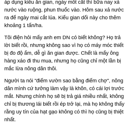
áp dụng kiểu ăn gian, ngày mốt cắt thì bữa nay xả
nước vào ruộng, phun thuốc vào. Hôm sau xả nước
ra để ngày mai cắt lúa. Kiểu gian dối này cho thêm
khoảng 1 tấn/ha.
Tôi điện hỏi mấy anh em DN có biết không? Họ trả
lời biết rồi, nhưng không sao vì họ có máy móc thiết
bị đo độ ẩm, dễ gì ăn gian được. Chết là mấy ông
hàng xáo đi thu mua, nhưng họ cũng chỉ một lần bị
mắc lừa nông dân thôi.
Người ta nói "điếm vườn sao bằng điếm chợ", nông
dân mình cứ tưởng làm vậy là khôn, có cái lợi trước
mắt. Nhưng chính họ sẽ bị trả giá nhiều nhất, không
chỉ bị thương lái biết rồi ép trở lại, mà họ không thấy
rằng uy tín của hạt gạo không có thì họ cũng bị thiệt
nhất.