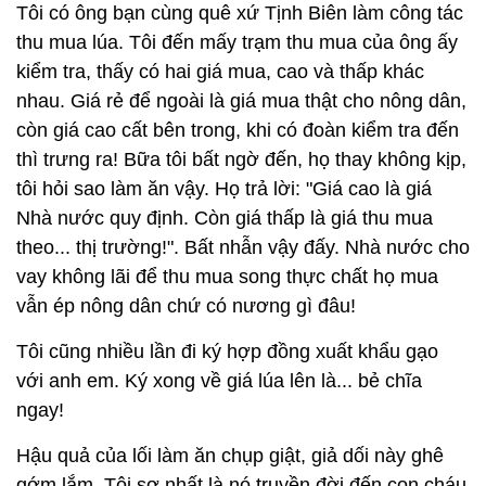
Tôi có ông bạn cùng quê xứ Tịnh Biên làm công tác
thu mua lúa. Tôi đến mấy trạm thu mua của ông ấy
kiểm tra, thấy có hai giá mua, cao và thấp khác
nhau. Giá rẻ để ngoài là giá mua thật cho nông dân,
còn giá cao cất bên trong, khi có đoàn kiểm tra đến
thì trưng ra! Bữa tôi bất ngờ đến, họ thay không kịp,
tôi hỏi sao làm ăn vậy. Họ trả lời: "Giá cao là giá
Nhà nước quy định. Còn giá thấp là giá thu mua
theo... thị trường!". Bất nhẫn vậy đấy. Nhà nước cho
vay không lãi để thu mua song thực chất họ mua
vẫn ép nông dân chứ có nương gì đâu!
Tôi cũng nhiều lần đi ký hợp đồng xuất khẩu gạo
với anh em. Ký xong về giá lúa lên là... bẻ chĩa
ngay!
Hậu quả của lối làm ăn chụp giật, giả dối này ghê
gớm lắm. Tôi sợ nhất là nó truyền đời đến con cháu