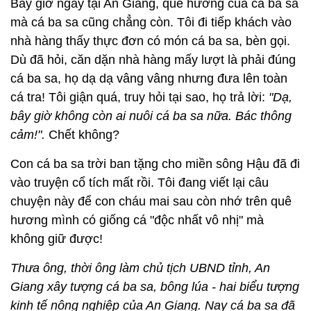
Bây giờ ngay tại An Giang, quê hương của cá ba sa
mà cá ba sa cũng chẳng còn. Tôi đi tiếp khách vào
nhà hàng thấy thực đơn có món cá ba sa, bèn gọi.
Dù đã hỏi, căn dặn nhà hàng mấy lượt là phải đúng
cá ba sa, họ dạ dạ vâng vâng nhưng đưa lên toàn
cá tra! Tôi giận quá, truy hỏi tại sao, họ trả lời:
"Dạ,
bây giờ không còn ai nuôi cá ba sa nữa. Bác thông
cảm!".
Chết không?
Con cá ba sa trời ban tặng cho miền sông Hậu đã đi
vào truyện cổ tích mất rồi. Tôi đang viết lại câu
chuyện này để con cháu mai sau còn nhớ trên quê
hương mình có giống cá "độc nhất vô nhị" mà
không giữ được!
Thưa ông, thời ông làm chủ tịch UBND tỉnh, An
Giang xây tượng cá ba sa, bông lúa - hai biểu tượng
kinh tế nông nghiệp của An Giang. Nay cá ba sa đã