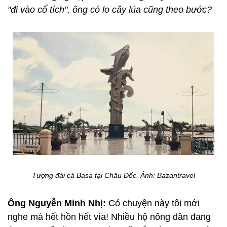
"đi vào cổ tích", ông có lo cây lúa cũng theo bước?
Tượng đài cá Basa tại Châu Đốc. Ảnh:
B
azantravel
Ông Nguyễn Minh Nhị:
Có chuyện này tôi mới
nghe mà hết hồn hết vía! Nhiều hộ nông dân đang