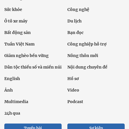
Sức khỏe
Công nghệ
Ô tô xe máy
Du lịch
Bất động sản
Bạn đọc
Tuần Việt Nam
Công nghiệp hỗ trợ
Giảm nghèo bền vững
Nông thôn mới
Dân tộc thiểu số và miền núi
Nội dung chuyên đề
English
Hồ sơ
Ảnh
Video
Multimedia
Podcast
24h qua
Tuyến bài
Sự kiện