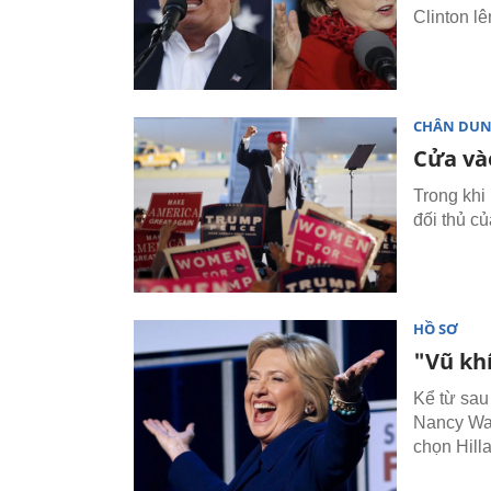
Clinton l
CHÂN DU
Cửa và
Trong khi
đối thủ củ
HỒ SƠ
"Vũ khí
Kể từ sau
Nancy Wan
chọn Hilla