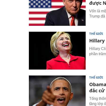
được N
Vốn là mộ
Trump đã 
THẾ GIỚI
Hillary
Hillary C
phần trăm
THẾ GIỚI
Obama 
đắc cử
Tổng thốn
tầng lớp 