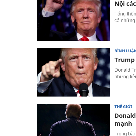
Nội cá
Tổng thốn
cả những 
BÌNH LUẬN
Trump 
Donald Tr
nhưng liệ
THẾ GIỚI
Donald
mạnh
Trong bài