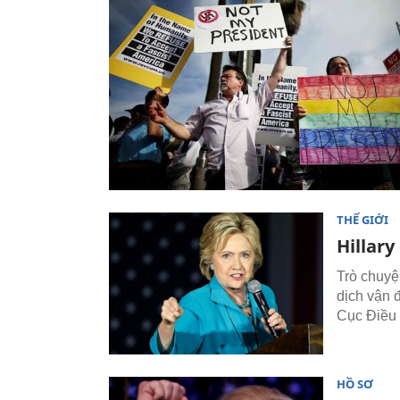
THẾ GIỚI
Hillary
Trò chuyệ
dịch vận đ
Cục Điều 
HỒ SƠ