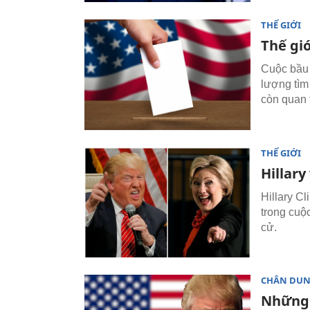
THẾ GIỚI
Thế gi
Cuộc bầu 
lượng tìm
còn quan 
THẾ GIỚI
Hillar
Hillary C
trong cuộ
cử.
CHÂN DU
Những 