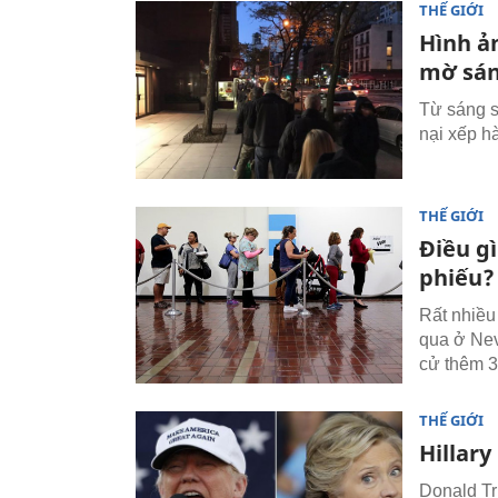
THẾ GIỚI
Hình ả
mờ sá
Từ sáng s
nại xếp h
THẾ GIỚI
Điều g
phiếu?
Rất nhiều
qua ở Nev
cử thêm 3
THẾ GIỚI
Hillary
Donald Tr