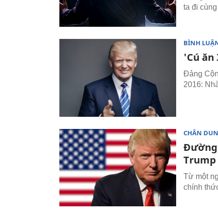
ta đi cùn
BÌNH LUẬN
'Cú ăn
Đảng Cộng
2016: Nhà
CHÂN DU
Đường 
Trump
Từ một ng
chính thứ