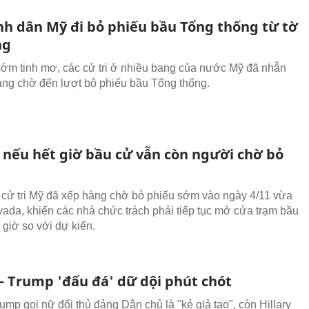
nh dân Mỹ đi bỏ phiếu bầu Tổng thống từ tờ
ng
ớm tinh mơ, các cử tri ở nhiều bang của nước Mỹ đã nhẫn
àng chờ đến lượt bỏ phiếu bầu Tổng thống.
ì nếu hết giờ bầu cử vẫn còn người chờ bỏ
 cử tri Mỹ đã xếp hàng chờ bỏ phiếu sớm vào ngày 4/11 vừa
ada, khiến các nhà chức trách phải tiếp tục mở cửa trạm bầu
 giờ so với dự kiến.
 - Trump 'đấu đá' dữ dội phút chót
ump gọi nữ đối thủ đảng Dân chủ là "kẻ giả tạo", còn Hillary