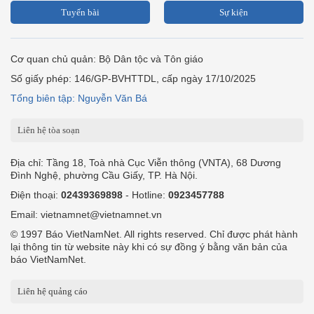
Tuyến bài
Sự kiện
Cơ quan chủ quản: Bộ Dân tộc và Tôn giáo
Số giấy phép: 146/GP-BVHTTDL, cấp ngày 17/10/2025
Tổng biên tập: Nguyễn Văn Bá
Liên hệ tòa soạn
Địa chỉ: Tầng 18, Toà nhà Cục Viễn thông (VNTA), 68 Dương
Đình Nghệ, phường Cầu Giấy, TP. Hà Nội.
Điện thoại:
02439369898
- Hotline:
0923457788
Email: vietnamnet@vietnamnet.vn
© 1997 Báo VietNamNet. All rights reserved. Chỉ được phát hành
lại thông tin từ website này khi có sự đồng ý bằng văn bản của
báo VietNamNet.
Liên hệ quảng cáo