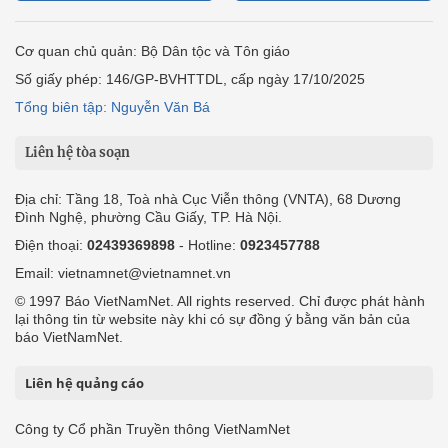
English
Hồ sơ
Ảnh
Video
Multimedia
Podcast
24h qua
Tuyến bài
Sự kiện
Cơ quan chủ quản: Bộ Dân tộc và Tôn giáo
Số giấy phép: 146/GP-BVHTTDL, cấp ngày 17/10/2025
Tổng biên tập: Nguyễn Văn Bá
Liên hệ tòa soạn
Địa chỉ: Tầng 18, Toà nhà Cục Viễn thông (VNTA), 68 Dương
Đình Nghệ, phường Cầu Giấy, TP. Hà Nội.