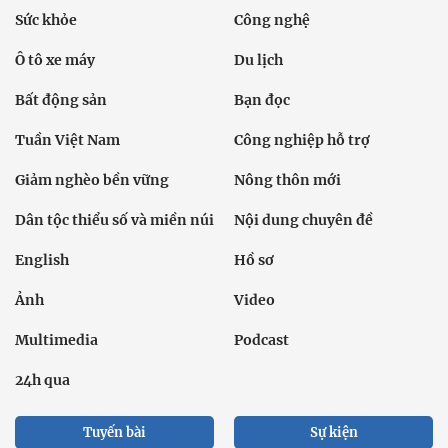
Chính trị
Thời sự
Kinh doanh
Dân tộc và Tôn giáo
Thể thao
Giáo dục
Thế giới
Đời sống
Văn hóa - Giải trí
Sức khỏe
Công nghệ
Ô tô xe máy
Du lịch
Bất động sản
Bạn đọc
Tuần Việt Nam
Công nghiệp hỗ trợ
Giảm nghèo bền vững
Nông thôn mới
Dân tộc thiểu số và miền núi
Nội dung chuyên đề