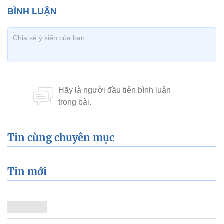
Video trọng tài "cướp trắng" bàn thắng của Hà
Nội T&T
Xem thêm về:
V-League 2016
trọng tài sai lầm
Nguyễn Văn Mùi
Hà Anh Chiến