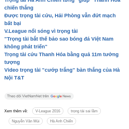
Xem trận hòa đầy tranh cãi giữa Thanh Hóa và SLNA
Pha lập công của Omar Fayer trên chấm phạt đền giúp Thanh
Hóa giữ lại 1 điểm trong trận derby miền Trung với SLNA.
Khắc Hoàng
Trọng tài Việt Nam: Thượng bất chính, hạ tắc
loạn
Trọng tài Hà Anh Chiến từng "giúp" Thanh Hóa
chiến thắng
Được trọng tài cứu, Hải Phòng vẫn đứt mạch
bất bại
V.League nổi sóng vì trọng tài
"Trọng tài bắt thế bảo sao bóng đá Việt Nam
không phát triển"
Trọng tài cứu Thanh Hóa bằng quả 11m tưởng
tượng