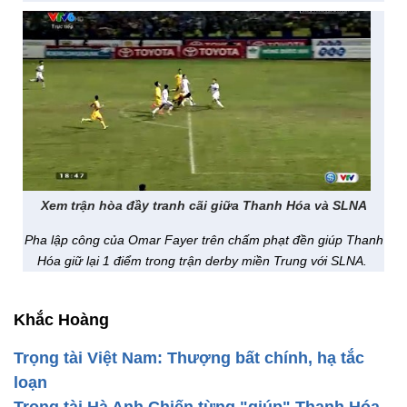
Video trọng tài "cướp trắng" bàn thắng của Hà Nội T&T
Tình huống từ chối bàn thắng mười mươi xảy ra trong trận Hà
Nội T&T tiếp Hải Phòng ở vòng 9 V.League, chiều 8/5.