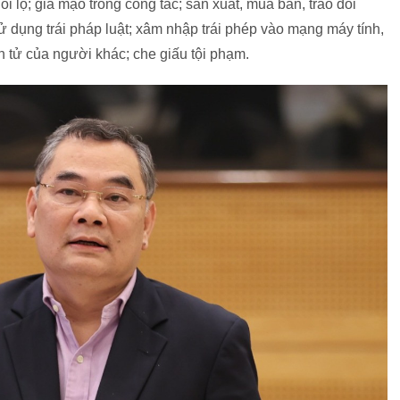
hối lộ; giả mạo trong công tác; sản xuất, mua bán, trao đổi
ử dụng trái pháp luật; xâm nhập trái phép vào mạng máy tính,
 tử của người khác; che giấu tội phạm.