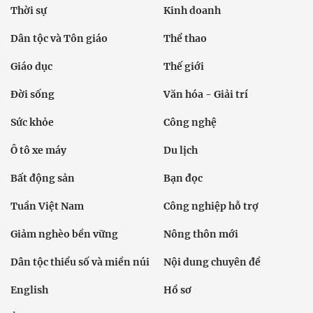
Thời sự
Kinh doanh
Dân tộc và Tôn giáo
Thể thao
Giáo dục
Thế giới
Đời sống
Văn hóa - Giải trí
Sức khỏe
Công nghệ
Ô tô xe máy
Du lịch
Bất động sản
Bạn đọc
Tuần Việt Nam
Công nghiệp hỗ trợ
Giảm nghèo bền vững
Nông thôn mới
Dân tộc thiểu số và miền núi
Nội dung chuyên đề
English
Hồ sơ