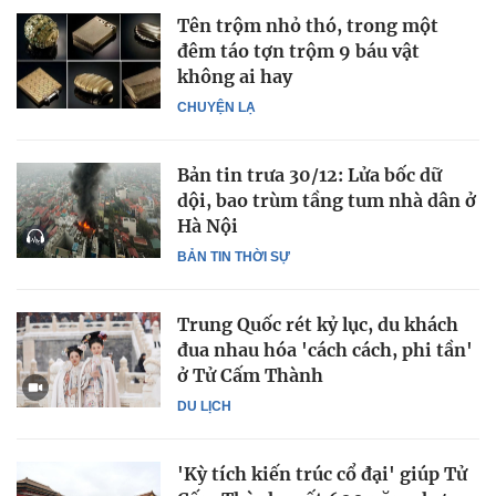
Tên trộm nhỏ thó, trong một
đêm táo tợn trộm 9 báu vật
không ai hay
CHUYỆN LẠ
Bản tin trưa 30/12: Lửa bốc dữ
dội, bao trùm tầng tum nhà dân ở
Hà Nội
BẢN TIN THỜI SỰ
Trung Quốc rét kỷ lục, du khách
đua nhau hóa 'cách cách, phi tần'
ở Tử Cấm Thành
DU LỊCH
'Kỳ tích kiến trúc cổ đại' giúp Tử