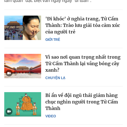
lâm quân” đặc biệt vẫn ngày ngày "đi tuần".
'Đi khóc' ở nghĩa trang, Tử Cấm
Thành: Trào lưu giải tỏa cảm xúc
của người trẻ
GIỚI TRẺ
Vì sao nơi quan trọng nhất trong
Tử Cấm Thành lại vắng bóng cây
xanh?
CHUYỆN LẠ
Bí ẩn về đội ngũ thái giám hàng
chục nghìn người trong Tử Cấm
Thành
VIDEO