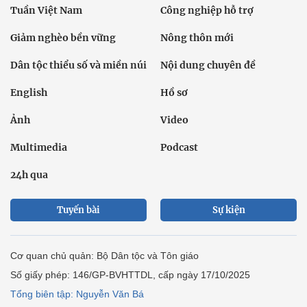
Tuần Việt Nam
Công nghiệp hỗ trợ
Giảm nghèo bền vững
Nông thôn mới
Dân tộc thiểu số và miền núi
Nội dung chuyên đề
English
Hồ sơ
Ảnh
Video
Multimedia
Podcast
24h qua
Tuyến bài
Sự kiện
Cơ quan chủ quản: Bộ Dân tộc và Tôn giáo
Số giấy phép: 146/GP-BVHTTDL, cấp ngày 17/10/2025
Tổng biên tập: Nguyễn Văn Bá