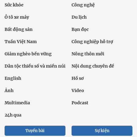
Sức khỏe
Công nghệ
Ô tô xe máy
Du lịch
Bất động sản
Bạn đọc
Tuần Việt Nam
Công nghiệp hỗ trợ
Giảm nghèo bền vững
Nông thôn mới
Dân tộc thiểu số và miền núi
Nội dung chuyên đề
English
Hồ sơ
Ảnh
Video
Multimedia
Podcast
24h qua
Tuyến bài
Sự kiện