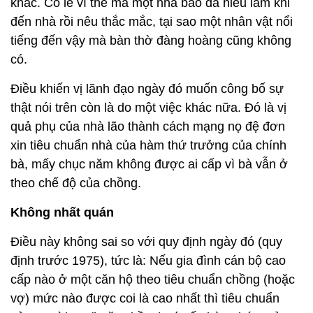
khác. Có lẽ vì thế mà một nhà báo đã hiểu lầm khi
đến nhà rồi nêu thắc mắc, tại sao một nhân vật nổi
tiếng đến vậy mà bàn thờ đàng hoàng cũng không
có.
Điều khiến vị lãnh đạo ngày đó muốn công bố sự
thật nói trên còn là do một việc khác nữa. Đó là vị
quả phụ của nhà lão thành cách mạng nọ đệ đơn
xin tiêu chuẩn nhà của hàm thứ trưởng của chính
bà, mấy chục năm không được ai cấp vì bà vẫn ở
theo chế độ của chồng.
Không nhất quán
Điều này không sai so với quy định ngày đó (quy
định trước 1975), tức là: Nếu gia đình cán bộ cao
cấp nào ở một căn hộ theo tiêu chuẩn chồng (hoặc
vợ) mức nào được coi là cao nhất thì tiêu chuẩn