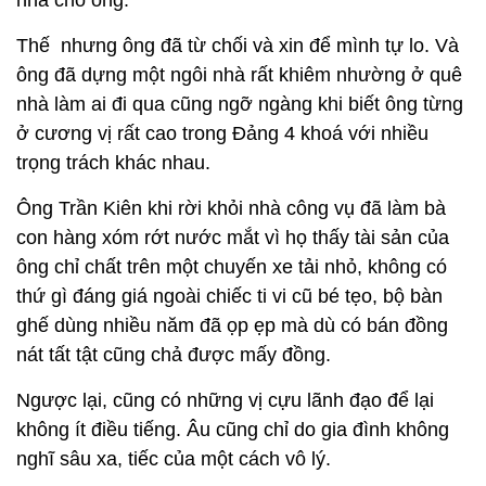
nhà cho ông.
Thế nhưng ông đã từ chối và xin để mình tự lo. Và
ông đã dựng một ngôi nhà rất khiêm nhường ở quê
nhà làm ai đi qua cũng ngỡ ngàng khi biết ông từng
ở cương vị rất cao trong Đảng 4 khoá với nhiều
trọng trách khác nhau.
Ông Trần Kiên khi rời khỏi nhà công vụ đã làm bà
con hàng xóm rớt nước mắt vì họ thấy tài sản của
ông chỉ chất trên một chuyến xe tải nhỏ, không có
thứ gì đáng giá ngoài chiếc ti vi cũ bé tẹo, bộ bàn
ghế dùng nhiều năm đã ọp ẹp mà dù có bán đồng
nát tất tật cũng chả được mấy đồng.
Ngược lại, cũng có những vị cựu lãnh đạo để lại
không ít điều tiếng. Âu cũng chỉ do gia đình không
nghĩ sâu xa, tiếc của một cách vô lý.