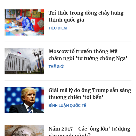
Trí thức trong dòng chảy hưng
thịnh quốc gia
TIÊU ĐIỂM
Moscow tố truyền thông Mỹ
châm ngòi 'tư tưởng chống Nga'
THẾ GIỚI
Giải mã lý do ông Trump sẵn sàng
thương chiến 'tới bến'
BÌNH LUẬN QUỐC TẾ
Năm 2017 - Các 'ông lớn' tự dựng
rào quanh mình?