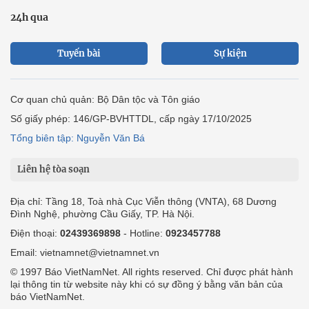
24h qua
Tuyến bài
Sự kiện
Cơ quan chủ quản: Bộ Dân tộc và Tôn giáo
Số giấy phép: 146/GP-BVHTTDL, cấp ngày 17/10/2025
Tổng biên tập: Nguyễn Văn Bá
Liên hệ tòa soạn
Địa chỉ: Tầng 18, Toà nhà Cục Viễn thông (VNTA), 68 Dương
Đình Nghệ, phường Cầu Giấy, TP. Hà Nội.
Điện thoại:
02439369898
- Hotline:
0923457788
Email: vietnamnet@vietnamnet.vn
© 1997 Báo VietNamNet. All rights reserved. Chỉ được phát hành
lại thông tin từ website này khi có sự đồng ý bằng văn bản của
báo VietNamNet.