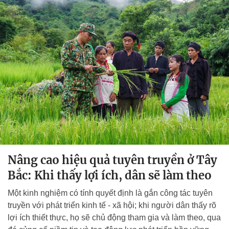
Nâng cao hiệu quả tuyên truyền ở Tây
Bắc: Khi thấy lợi ích, dân sẽ làm theo
Một kinh nghiệm có tính quyết định là gắn công tác tuyên
truyền với phát triển kinh tế - xã hội; khi người dân thấy rõ
lợi ích thiết thực, họ sẽ chủ động tham gia và làm theo, qua