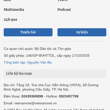
Multimedia
Podcast
24h qua
Tuyến bài
Sự kiện
Cơ quan chủ quản: Bộ Dân tộc và Tôn giáo
Số giấy phép: 146/GP-BVHTTDL, cấp ngày 17/10/2025
Tổng biên tập: Nguyễn Văn Bá
Liên hệ tòa soạn
Địa chỉ: Tầng 18, Toà nhà Cục Viễn thông (VNTA), 68 Dương
Đình Nghệ, phường Cầu Giấy, TP. Hà Nội.
Điện thoại:
02439369898
- Hotline:
0923457788
Email: vietnamnet@vietnamnet.vn
© 1997 Báo VietNamNet. All rights reserved. Chỉ được phát hành