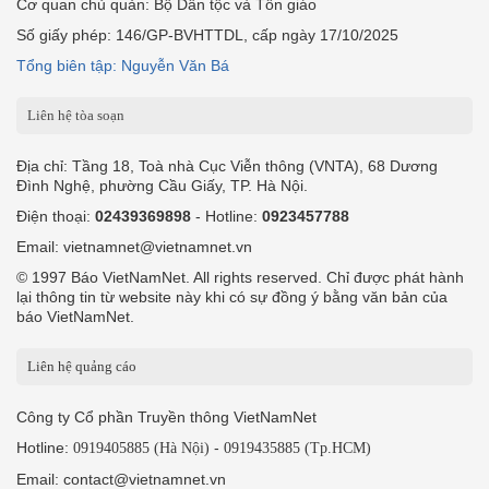
Cơ quan chủ quản: Bộ Dân tộc và Tôn giáo
Số giấy phép: 146/GP-BVHTTDL, cấp ngày 17/10/2025
Tổng biên tập: Nguyễn Văn Bá
Liên hệ tòa soạn
Địa chỉ: Tầng 18, Toà nhà Cục Viễn thông (VNTA), 68 Dương
Đình Nghệ, phường Cầu Giấy, TP. Hà Nội.
Điện thoại:
02439369898
- Hotline:
0923457788
Email: vietnamnet@vietnamnet.vn
© 1997 Báo VietNamNet. All rights reserved. Chỉ được phát hành
lại thông tin từ website này khi có sự đồng ý bằng văn bản của
báo VietNamNet.
Liên hệ quảng cáo
Công ty Cổ phần Truyền thông VietNamNet
Hotline:
-
0919405885 (Hà Nội)
0919435885 (Tp.HCM)
Email: contact@vietnamnet.vn