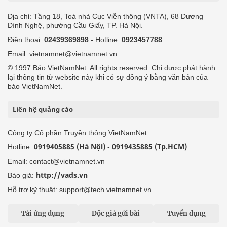
Địa chỉ: Tầng 18, Toà nhà Cục Viễn thông (VNTA), 68 Dương
Đình Nghệ, phường Cầu Giấy, TP. Hà Nội.
Điện thoại:
02439369898
- Hotline:
0923457788
Email: vietnamnet@vietnamnet.vn
© 1997 Báo VietNamNet. All rights reserved. Chỉ được phát hành
lại thông tin từ website này khi có sự đồng ý bằng văn bản của
báo VietNamNet.
Liên hệ quảng cáo
Công ty Cổ phần Truyền thông VietNamNet
0919405885 (Hà Nội)
0919435885 (Tp.HCM)
Hotline:
-
Email: contact@vietnamnet.vn
http://vads.vn
Báo giá:
Hỗ trợ kỹ thuật: support@tech.vietnamnet.vn
Tải ứng dụng
Độc giả gửi bài
Tuyển dụng