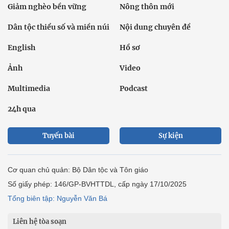
Giảm nghèo bền vững
Nông thôn mới
Dân tộc thiểu số và miền núi
Nội dung chuyên đề
English
Hồ sơ
Ảnh
Video
Multimedia
Podcast
24h qua
Tuyến bài
Sự kiện
Cơ quan chủ quản: Bộ Dân tộc và Tôn giáo
Số giấy phép: 146/GP-BVHTTDL, cấp ngày 17/10/2025
Tổng biên tập: Nguyễn Văn Bá
Liên hệ tòa soạn