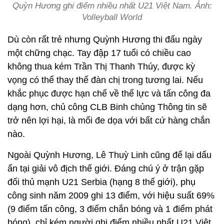
Quỳn Hương ghi điểm nhiều nhất U21 Việt Nam. Ảnh:
Volleyball World
Dù còn rất trẻ nhưng Quỳnh Hương thi đấu ngày
một chững chạc. Tay đập 17 tuổi có chiều cao
không thua kém Trần Thị Thanh Thúy, được kỳ
vọng có thể thay thế đàn chị trong tương lai. Nếu
khắc phục được hạn chế về thể lực và tấn công đa
dạng hơn, chủ công CLB Binh chủng Thông tin sẽ
trở nên lợi hại, là mối đe dọa với bất cứ hàng chắn
nào.
Ngoài Quỳnh Hương, Lê Thuỳ Linh cũng để lại dấu
ấn tại giải vô địch thế giới. Đáng chú ý ở trận gặp
đối thủ mạnh U21 Serbia (hạng 8 thế giới), phụ
công sinh năm 2009 ghi 13 điểm, với hiệu suất 69%
(9 điểm tấn công, 3 điểm chắn bóng và 1 điểm phát
bóng), chỉ kém người ghi điểm nhiều nhất U21 Việt