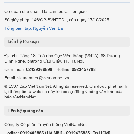
Cơ quan chủ quản: Bộ Dân tộc và Tôn giáo
Số giấy phép: 146/GP-BVHTTDL, cấp ngày 17/10/2025
Tổng biên tập: Nguyễn Văn Bá
Liên hệ tòa soạn
Địa chỉ: Tầng 18, Toà nhà Cục Viễn thông (VNTA), 68 Dương
Đình Nghệ, phường Cầu Giấy, TP. Hà Nội.
Điện thoại:
02439369898
- Hotline:
0923457788
Email: vietnamnet@vietnamnet.vn
© 1997 Báo VietNamNet. All rights reserved. Chỉ được phát hành
lại thông tin từ website này khi có sự đồng ý bằng văn bản của
báo VietNamNet.
Liên hệ quảng cáo
Công ty Cổ phần Truyền thông VietNamNet
0919405885 (Hà Nội)
0919435885 (Tp.HCM)
Hotline:
-