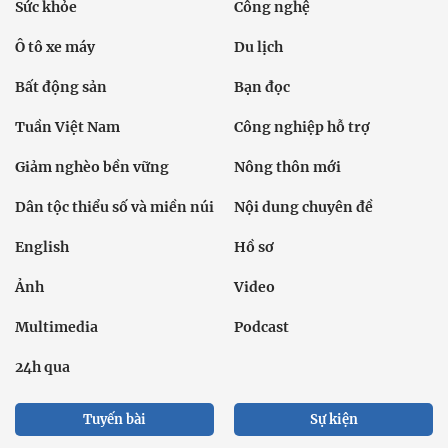
Sức khỏe
Công nghệ
Ô tô xe máy
Du lịch
Bất động sản
Bạn đọc
Tuần Việt Nam
Công nghiệp hỗ trợ
Giảm nghèo bền vững
Nông thôn mới
Dân tộc thiểu số và miền núi
Nội dung chuyên đề
English
Hồ sơ
Ảnh
Video
Multimedia
Podcast
24h qua
Tuyến bài
Sự kiện