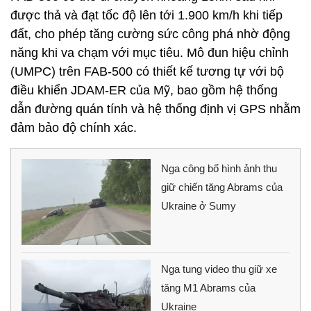
được thả và đạt tốc độ lên tới 1.900 km/h khi tiếp
đất, cho phép tăng cường sức công phá nhờ động
năng khi va chạm với mục tiêu. Mô đun hiệu chỉnh
(UMPC) trên FAB-500 có thiết kế tương tự với bộ
điều khiển JDAM-ER của Mỹ, bao gồm hệ thống
dẫn đường quán tính và hệ thống định vị GPS nhằm
đảm bảo độ chính xác.
Nga công bố hình ảnh thu
giữ chiến tăng Abrams của
Ukraine ở Sumy
Nga tung video thu giữ xe
tăng M1 Abrams của
Ukraine