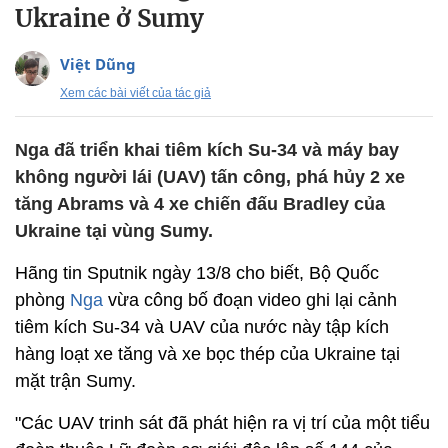
Ukraine ở Sumy
Việt Dũng
Xem các bài viết của tác giả
Nga đã triển khai tiêm kích Su-34 và máy bay
không người lái (UAV) tấn công, phá hủy 2 xe
tăng Abrams và 4 xe chiến đấu Bradley của
Ukraine tại vùng Sumy.
Hãng tin Sputnik ngày 13/8 cho biết, Bộ Quốc
phòng
Nga
vừa công bố đoạn video ghi lại cảnh
tiêm kích Su-34 và UAV của nước này tập kích
hàng loạt xe tăng và xe bọc thép của Ukraine tại
mặt trận Sumy.
"Các UAV trinh sát đã phát hiện ra vị trí của một tiểu