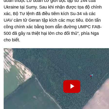
đoàn thuộc Lữ đoàn cơ giới độc lập số 144 của
Ukraine tại Sumy. Sau khi nhận được tọa độ chính
xác, Bộ Tư lệnh đã điều tiêm kích Su-34 và các
UAV cảm tử Geran tập kích các mục tiêu. Đòn tấn
công chính xác bằng bom dẫn đường UMPC FAB-
500 đã gây ra thiệt hại lớn cho đối thủ", phía Nga
cho biết.