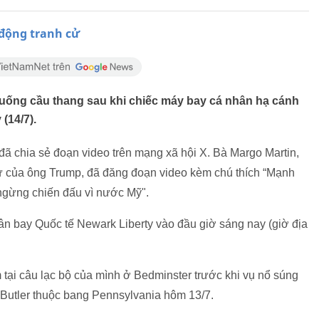
động tranh cử
ống cầu thang sau khi chiếc máy bay cá nhân hạ cánh
(14/7).
ã chia sẻ đoạn video trên mạng xã hội X. Bà Margo Martin,
cử của ông Trump, đã đăng đoạn video kèm chú thích “Mạnh
ngừng chiến đấu vì nước Mỹ".
 bay Quốc tế Newark Liberty vào đầu giờ sáng nay (giờ địa
 tại câu lạc bộ của mình ở Bedminster trước khi vụ nổ súng
ố Butler thuộc bang Pennsylvania hôm 13/7.