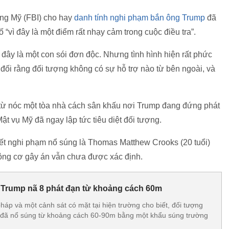
ang Mỹ (FBI) cho hay
danh tính nghi phạm bắn ông Trump
đã
vì đây là một điểm rất nhạy cảm trong cuộc điều tra”.
 đây là một con sói đơn độc. Nhưng tình hình hiện rất phức
 đối rằng đối tượng không có sự hỗ trợ nào từ bên ngoài, và
từ nóc một tòa nhà cách sân khấu nơi Trump đang đứng phát
t vụ Mỹ đã ngay lập tức tiêu diệt đối tượng.
iết nghi phạm nổ súng là Thomas Matthew Crooks (20 tuổi)
Động cơ gây án vẫn chưa được xác định.
 Trump nã 8 phát đạn từ khoảng cách 60m
áp và một cảnh sát có mặt tại hiện trường cho biết, đối tượng
đã nổ súng từ khoảng cách 60-90m bằng một khẩu súng trường