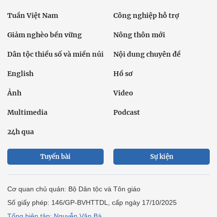
Tuần Việt Nam
Công nghiệp hỗ trợ
Giảm nghèo bền vững
Nông thôn mới
Dân tộc thiểu số và miền núi
Nội dung chuyên đề
English
Hồ sơ
Ảnh
Video
Multimedia
Podcast
24h qua
Tuyến bài
Sự kiện
Cơ quan chủ quản: Bộ Dân tộc và Tôn giáo
Số giấy phép: 146/GP-BVHTTDL, cấp ngày 17/10/2025
Tổng biên tập: Nguyễn Văn Bá