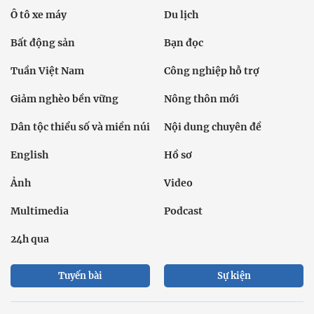
Ô tô xe máy
Du lịch
Bất động sản
Bạn đọc
Tuần Việt Nam
Công nghiệp hỗ trợ
Giảm nghèo bền vững
Nông thôn mới
Dân tộc thiểu số và miền núi
Nội dung chuyên đề
English
Hồ sơ
Ảnh
Video
Multimedia
Podcast
24h qua
Tuyến bài
Sự kiện