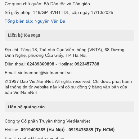
Cơ quan chủ quản: Bộ Dân tộc và Tôn giáo
Số giấy phép: 146/GP-BVHTTDL, cấp ngày 17/10/2025
Tổng biên tập: Nguyễn Văn Bá
Liên hệ tòa soạn
Địa chỉ: Tầng 18, Toà nhà Cục Viễn thông (VNTA), 68 Dương
Đình Nghệ, phường Cầu Giấy, TP. Hà Nội.
Điện thoại:
02439369898
- Hotline:
0923457788
Email: vietnamnet@vietnamnet.vn
© 1997 Báo VietNamNet. All rights reserved. Chỉ được phát hành
lại thông tin từ website này khi có sự đồng ý bằng văn bản của
báo VietNamNet.
Liên hệ quảng cáo
Công ty Cổ phần Truyền thông VietNamNet
0919405885 (Hà Nội)
0919435885 (Tp.HCM)
Hotline:
-
Email: contact@vietnamnet.vn