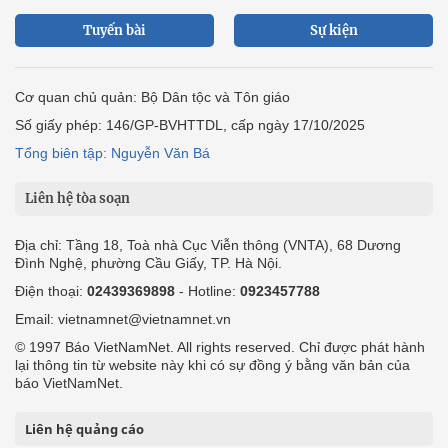
Tuyến bài
Sự kiện
Cơ quan chủ quản: Bộ Dân tộc và Tôn giáo
Số giấy phép: 146/GP-BVHTTDL, cấp ngày 17/10/2025
Tổng biên tập: Nguyễn Văn Bá
Liên hệ tòa soạn
Địa chỉ: Tầng 18, Toà nhà Cục Viễn thông (VNTA), 68 Dương
Đình Nghệ, phường Cầu Giấy, TP. Hà Nội.
Điện thoại:
02439369898
- Hotline:
0923457788
Email: vietnamnet@vietnamnet.vn
© 1997 Báo VietNamNet. All rights reserved. Chỉ được phát hành
lại thông tin từ website này khi có sự đồng ý bằng văn bản của
báo VietNamNet.
Liên hệ quảng cáo