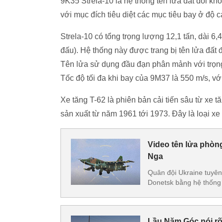
9K35 Strela-10 là hệ thống tên lửa đất đối 
với mục đích tiêu diệt các mục tiêu bay ở độ c
Strela-10 có tổng trọng lượng 12,1 tấn, dài 6,
đấu). Hệ thống này được trang bị tên lửa đất
Tên lửa sử dụng đầu đạn phân mảnh với trọ
Tốc độ tối đa khi bay của 9M37 là 550 m/s, vớ
Xe tăng T-62 là phiên bản cải tiến sâu từ xe 
sản xuất từ năm 1961 tới 1973. Đây là loại 
Video tên lửa phòng
Nga
Quân đội Ukraine tuyên
Donetsk bằng hệ thốn
Lầu Năm Góc nói rõ