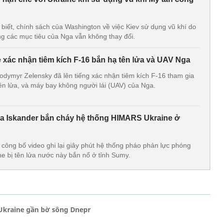
iết, chính sách của Washington về việc Kiev sử dụng vũ khí do
g các mục tiêu của Nga vẫn không thay đổi.
 xác nhận tiêm kích F-16 bắn hạ tên lửa và UAV Nga
odymyr Zelensky đã lên tiếng xác nhận tiêm kích F-16 tham gia
ên lửa, và máy bay không người lái (UAV) của Nga.
a Iskander bắn cháy hệ thống HIMARS Ukraine ở
ông bố video ghi lại giây phút hệ thống pháo phản lực phóng
e bị tên lửa nước này bắn nổ ở tỉnh Sumy.
Ukraine gần bờ sông Dnepr