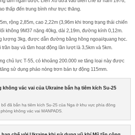
không tầm ngắn được Liên Xô đưa vào biên chế từ năm 1976,
ao thấp đến trung bình như trực thăng.
45m, rộng 2,85m, cao 2,22m (3,96m khi trong trạng thái chiến
 đối không 9M37 nặng 40kg, dài 2,19m, đường kính 0,12m.
ng lượng 3kg, được dẫn đường bằng hồng ngoại/quang học.
i trần bay và tầm hoạt động lần lượt là 3,5km và 5km.
tăng chủ lực T-55, có khoảng 200.000 xe tăng loại này được
xe tăng sử dụng pháo nòng trơn bán tự động 115mm.
 không vác vai của Ukraine bắn hạ tiêm kích Su-25
 bố đã bắn hạ tiêm kích Su-25 của Nga ở khu vực phía đông
g phòng không vác vai MANPADS.
 hạn chế với Ukraine khi sử dụng vũ khí Mỹ tấn công