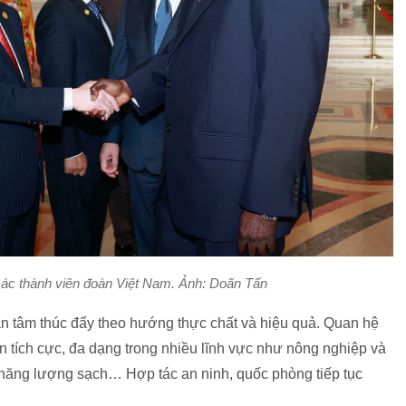
các thành viên đoàn Việt Nam. Ảnh: Doãn Tấn
n tâm thúc đẩy theo hướng thực chất và hiệu quả. Quan hệ
iển tích cực, đa dạng trong nhiều lĩnh vực như nông nghiệp và
 năng lượng sạch… Hợp tác an ninh, quốc phòng tiếp tục