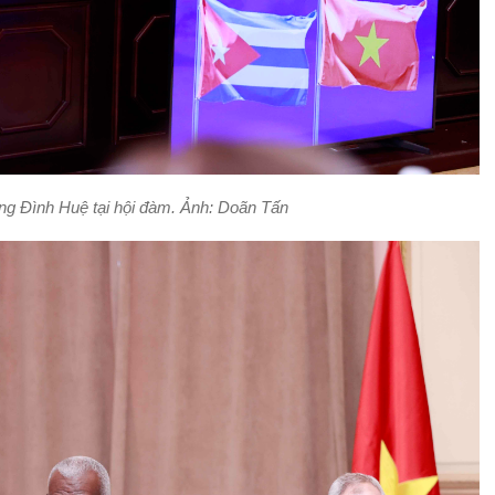
ng Đình Huệ tại hội đàm. Ảnh: Doãn Tấn