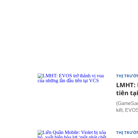
THỊ TRƯỜ
LMHT: 
tiên tạ
(GameSao
kết, EVOS
THỊ TRƯỜ