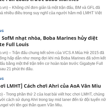
vn) – Không chỉ đơn giản là một trận đấu, BM và GFL đã
uá nhiều điều trong suy nghĩ của người hâm mộ LMHT Việt
NG
 SofM nhạt nhòa, Boba Marines hủy diệt
e Full Louis
.vn) – Trận đấu chung kết sớm của VCS A Mùa Hè 2015 đã
hông hấp dẫn như mong đợi khi mà Boba Marines đã sớm kết
 đấu bằng một thế trận trên cơ hoàn toàn trước Gigabyte Full
sau 21 phút thi đấu.
NG
hơi LMHT] Cách chơi Ahri của AoA Vân Miu
 - Trong phần thứ 2 của loạt bài viết học chơi LMHT, chúng
với cách sử dụng Ahri trong tay mid laner đến từ đội tuyển nữ
Angel với tên gọi thân quen Vân Miu.