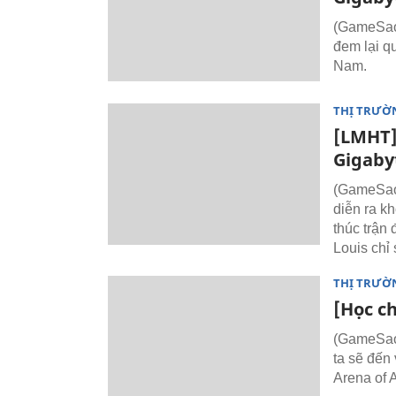
(GameSao.
đem lại q
Nam.
THỊ TRƯỜ
[LMHT]
Gigabyt
(GameSao
diễn ra k
thúc trận
Louis chỉ 
THỊ TRƯỜ
[Học c
(GameSao)
ta sẽ đến 
Arena of 