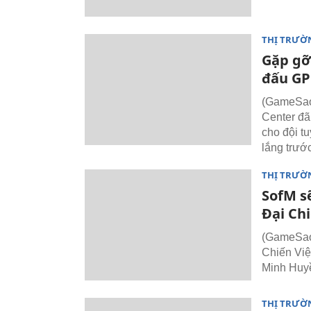
THỊ TRƯỜ
Gặp gỡ
đấu GP
(GameSao
Center đã
cho đội t
lắng trướ
THỊ TRƯỜ
SofM s
Đại Ch
(GameSao)
Chiến Việ
Minh Huyề
THỊ TRƯỜ