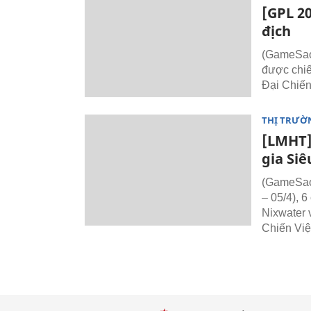
[GPL 20
địch
(GameSao)
được chiế
Đại Chiến
THỊ TRƯỜ
[LMHT]
gia Siê
(GameSao.
– 05/4), 6
Nixwater 
Chiến Việ