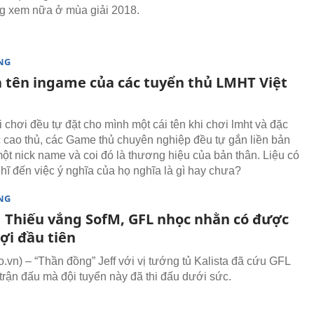
g xem nữa ở mùa giải 2018.
NG
a tên ingame của các tuyển thủ LMHT Việt
 chơi đều tự đặt cho mình một cái tên khi chơi lmht và đặc
ác cao thủ, các Game thủ chuyên nghiệp đều tự gắn liền bản
một nick name và coi đó là thương hiệu của bản thân. Liệu có
ghĩ đến việc ý nghĩa của họ nghĩa là gì hay chưa?
NG
 Thiếu vắng SofM, GFL nhọc nhằn có được
ợi đầu tiên
vn) – “Thần đồng” Jeff với vị tướng tủ Kalista đã cứu GFL
 trận đấu mà đội tuyển này đã thi đấu dưới sức.