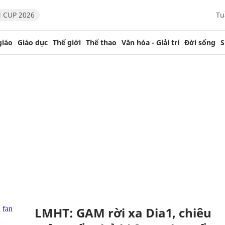
 CUP 2026
Tu
giáo
Giáo dục
Thế giới
Thể thao
Văn hóa - Giải trí
Đời sống
S
LMHT: GAM rời xa Dia1, chiêu