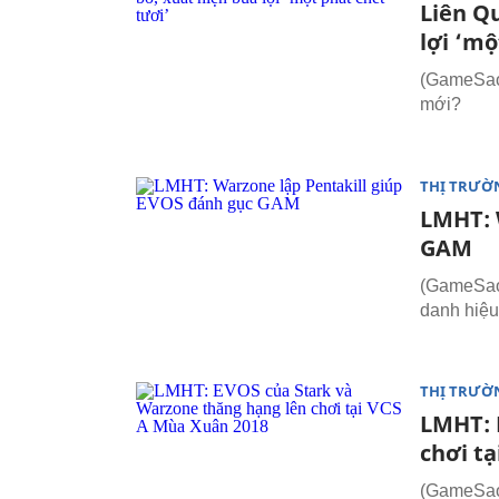
Liên Qu
lợi ‘mộ
(GameSao.
mới?
THỊ TRƯỜ
LMHT: 
GAM
(GameSao.
danh hiệ
THỊ TRƯỜ
LMHT: 
chơi t
(GameSao