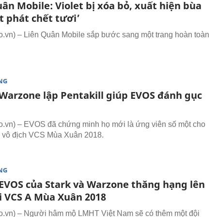
ân Mobile: Violet bị xóa bỏ, xuất hiện bùa
t phát chết tươi’
vn) – Liên Quân Mobile sắp bước sang một trang hoàn toàn
NG
Warzone lập Pentakill giúp EVOS đánh gục
vn) – EVOS đã chứng minh họ mới là ứng viên số một cho
u vô địch VCS Mùa Xuân 2018.
NG
EVOS của Stark và Warzone thăng hạng lên
ại VCS A Mùa Xuân 2018
.vn) – Người hâm mộ LMHT Việt Nam sẽ có thêm một đội