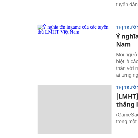
tuyển đán
THỊ TRƯỜ
Ý nghĩ
Nam
Mỗi người
biệt là c
thân với 
ai từng n
THỊ TRƯỜ
[LMHT]
thắng l
(GameSao.
trong một