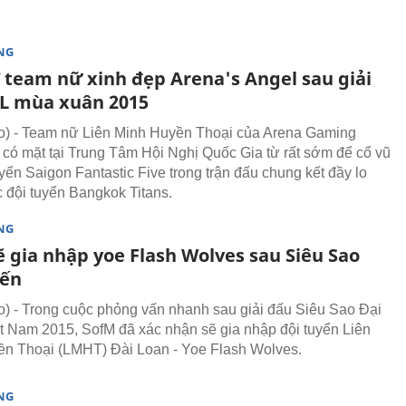
NG
 team nữ xinh đẹp Arena's Angel sau giải
L mùa xuân 2015
) - Team nữ Liên Minh Huyền Thoại của Arena Gaming
 có mặt tại Trung Tâm Hội Nghị Quốc Gia từ rất sớm để cổ vũ
uyển Saigon Fantastic Five trong trận đấu chung kết đầy lo
c đội tuyển Bangkok Titans.
NG
ẽ gia nhập yoe Flash Wolves sau Siêu Sao
iến
 - Trong cuộc phỏng vấn nhanh sau giải đấu Siêu Sao Đại
t Nam 2015, SofM đã xác nhận sẽ gia nhập đội tuyển Liên
n Thoại (LMHT) Đài Loan - Yoe Flash Wolves.
NG