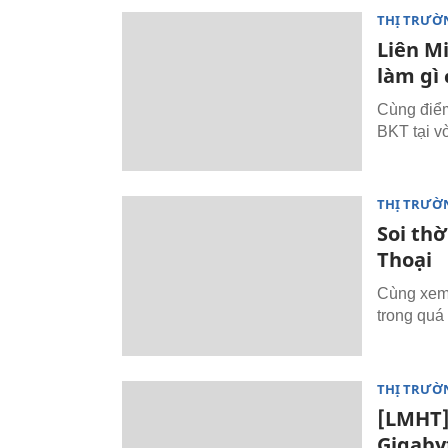
THỊ TRƯỜ
Liên M
làm gì 
Cùng điểm
BKT tại v
THỊ TRƯỜ
Soi thờ
Thoại
Cùng xem 
trong quá 
THỊ TRƯỜ
[LMHT]
Gigaby