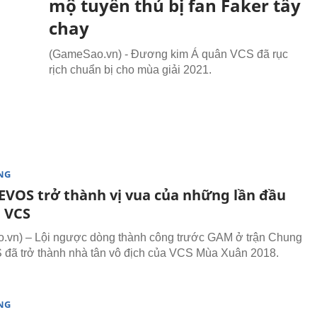
mộ tuyển thủ bị fan Faker tẩy
chay
(GameSao.vn) - Đương kim Á quân VCS đã rục
rịch chuẩn bị cho mùa giải 2021.
NG
EVOS trở thành vị vua của những lần đầu
i VCS
.vn) – Lội ngược dòng thành công trước GAM ở trận Chung
 đã trở thành nhà tân vô địch của VCS Mùa Xuân 2018.
NG