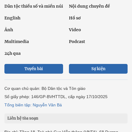
Dân tộc thiểu số và miền núi
Nội dung chuyên đề
English
Hồ sơ
Ảnh
Video
Multimedia
Podcast
24h qua
Tuyến bài
Sự kiện
Cơ quan chủ quản: Bộ Dân tộc và Tôn giáo
Số giấy phép: 146/GP-BVHTTDL, cấp ngày 17/10/2025
Tổng biên tập: Nguyễn Văn Bá
Liên hệ tòa soạn
Địa chỉ: Tầng 18, Toà nhà Cục Viễn thông (VNTA), 68 Dương