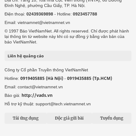
Đình Nghệ, phường Cầu Giấy, TP. Hà Nội.
Điện thoại:
02439369898
- Hotline:
0923457788
Email: vietnamnet@vietnamnet.vn
© 1997 Báo VietNamNet. All rights reserved. Chỉ được phát hành
lại thông tin từ website này khi có sự đồng ý bằng văn bản của
báo VietNamNet.
Liên hệ quảng cáo
Công ty Cổ phần Truyền thông VietNamNet
0919405885 (Hà Nội)
0919435885 (Tp.HCM)
Hotline:
-
Email: contact@vietnamnet.vn
http://vads.vn
Báo giá:
Hỗ trợ kỹ thuật: support@tech.vietnamnet.vn
Tải ứng dụng
Độc giả gửi bài
Tuyển dụng