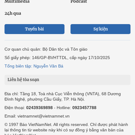
Multimedia
Podcast
24h qua
Tuyến bài
Sự kiện
Cơ quan chủ quản: Bộ Dân tộc và Tôn giáo
Số giấy phép: 146/GP-BVHTTDL, cấp ngày 17/10/2025
Tổng biên tập: Nguyễn Văn Bá
Liên hệ tòa soạn
Địa chỉ: Tầng 18, Toà nhà Cục Viễn thông (VNTA), 68 Dương
Đình Nghệ, phường Cầu Giấy, TP. Hà Nội.
Điện thoại:
02439369898
- Hotline:
0923457788
Email: vietnamnet@vietnamnet.vn
© 1997 Báo VietNamNet. All rights reserved. Chỉ được phát hành
lại thông tin từ website này khi có sự đồng ý bằng văn bản của