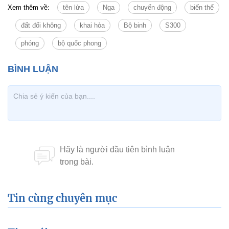
Xem thêm về:
tên lửa
Nga
chuyển động
biến thể
đất đối không
khai hỏa
Bộ binh
S300
phóng
bộ quốc phong
Tin cùng chuyên mục