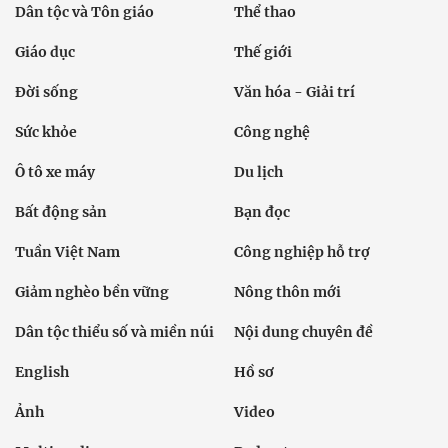
Dân tộc và Tôn giáo
Thể thao
Giáo dục
Thế giới
Đời sống
Văn hóa - Giải trí
Sức khỏe
Công nghệ
Ô tô xe máy
Du lịch
Bất động sản
Bạn đọc
Tuần Việt Nam
Công nghiệp hỗ trợ
Giảm nghèo bền vững
Nông thôn mới
Dân tộc thiểu số và miền núi
Nội dung chuyên đề
English
Hồ sơ
Ảnh
Video