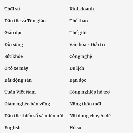
Thời sự
Kinh doanh
Dân tộc và Tôn giáo
Thể thao
Giáo dục
Thế giới
Đời sống
Văn hóa - Giải trí
Sức khỏe
Công nghệ
Ô tô xe máy
Du lịch
Bất động sản
Bạn đọc
Tuần Việt Nam
Công nghiệp hỗ trợ
Giảm nghèo bền vững
Nông thôn mới
Dân tộc thiểu số và miền núi
Nội dung chuyên đề
English
Hồ sơ