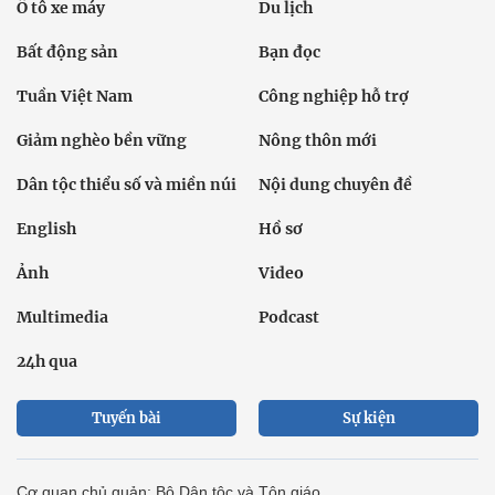
Ô tô xe máy
Du lịch
Bất động sản
Bạn đọc
Tuần Việt Nam
Công nghiệp hỗ trợ
Giảm nghèo bền vững
Nông thôn mới
Dân tộc thiểu số và miền núi
Nội dung chuyên đề
English
Hồ sơ
Ảnh
Video
Multimedia
Podcast
24h qua
Tuyến bài
Sự kiện
Cơ quan chủ quản: Bộ Dân tộc và Tôn giáo