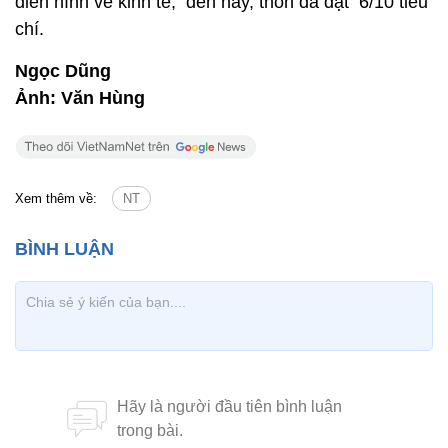
điển hình về kinh tế; đến nay, thôn đã đạt 6/10 tiêu
chí.
Ngọc Dũng
Ảnh: Văn Hùng
Xem thêm về:
NT