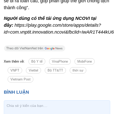
sẽ đi ra toàn cầu, góp phần giúp thế giới chống dịch
thành công”.
Người dùng có thể tải ứng dụng NCOVI tại
đây:
https://play.google.com/store/apps/details?
id=com.vnptit.innovation.ncovi&fbclid=IwAR1T
Xem thêm về:
Bộ Y tế
VinaPhone
MobiFone
VNPT
Viettel
Bộ TT&TT
thời sự
Vietnam Post