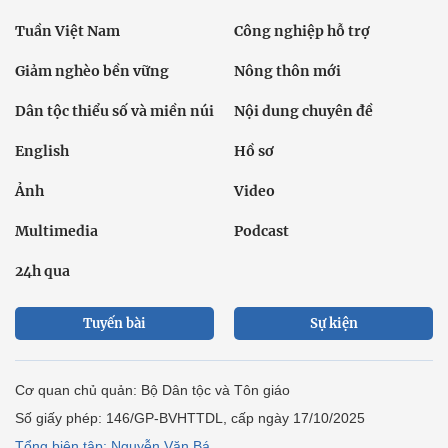
Tuần Việt Nam
Công nghiệp hỗ trợ
Giảm nghèo bền vững
Nông thôn mới
Dân tộc thiểu số và miền núi
Nội dung chuyên đề
English
Hồ sơ
Ảnh
Video
Multimedia
Podcast
24h qua
Tuyến bài
Sự kiện
Cơ quan chủ quản: Bộ Dân tộc và Tôn giáo
Số giấy phép: 146/GP-BVHTTDL, cấp ngày 17/10/2025
Tổng biên tập: Nguyễn Văn Bá