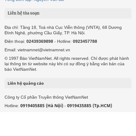
Liên hệ tòa soạn
Địa chỉ: Tầng 18, Toà nhà Cục Viễn thông (VNTA), 68 Dương
Đình Nghệ, phường Cầu Giấy, TP. Hà Nội.
Điện thoại:
02439369898
- Hotline:
0923457788
Email: vietnamnet@vietnamnet.vn
© 1997 Báo VietNamNet. All rights reserved. Chỉ được phát hành
lại thông tin từ website này khi có sự đồng ý bằng văn bản của
báo VietNamNet.
Liên hệ quảng cáo
Công ty Cổ phần Truyền thông VietNamNet
0919405885 (Hà Nội)
0919435885 (Tp.HCM)
Hotline:
-
Email: contact@vietnamnet.vn
http://vads.vn
Báo giá:
Hỗ trợ kỹ thuật: support@tech.vietnamnet.vn