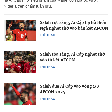
hạ Ai Cập nhờ siêu phẩm của Mane, còn Maroc vượt
Nigeria trên chấm luân lưu.
Salah rực sáng, Ai Cập hạ Bờ Biển
Ngà nghẹt thở vào bán kết AFCON
THỂ THAO
Salah tỏa sáng, Ai Cập nghẹt thở
vào tứ kết AFCON
THỂ THAO
Salah đưa Ai Cập vào vòng 1/8
AFCON 2025
THỂ THAO