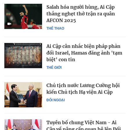
Salah hóa người hùng, Ai Cập
thắng nghẹt thở trận ra quân
AFCON 2025
THỂ THAO
Ai Cập cân nhắc biện pháp phản
đối Israel, Hamas đăng ảnh 'tạm
biệt' con tin
THẾ GIỚI
Chủ tịch nước Lương Cường hội
kiến Chủ tịch Hạ viện Ai Cập
ĐỐI NGOẠI
Tuyên bố chung Việt Nam - Ai
Cập về nâng cấp quan hệ lên Đối