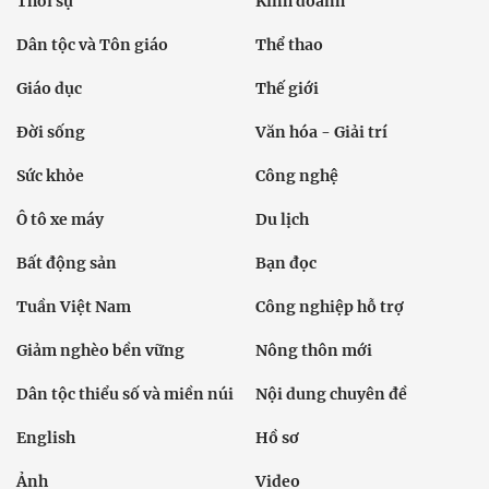
Thời sự
Kinh doanh
Dân tộc và Tôn giáo
Thể thao
Giáo dục
Thế giới
Đời sống
Văn hóa - Giải trí
Sức khỏe
Công nghệ
Ô tô xe máy
Du lịch
Bất động sản
Bạn đọc
Tuần Việt Nam
Công nghiệp hỗ trợ
Giảm nghèo bền vững
Nông thôn mới
Dân tộc thiểu số và miền núi
Nội dung chuyên đề
English
Hồ sơ
Ảnh
Video