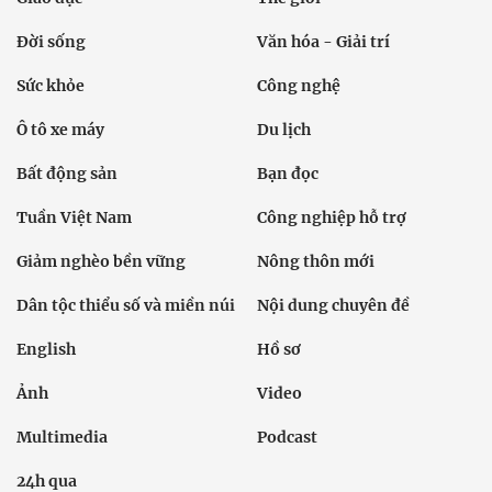
Đời sống
Văn hóa - Giải trí
Sức khỏe
Công nghệ
Ô tô xe máy
Du lịch
Bất động sản
Bạn đọc
Tuần Việt Nam
Công nghiệp hỗ trợ
Giảm nghèo bền vững
Nông thôn mới
Dân tộc thiểu số và miền núi
Nội dung chuyên đề
English
Hồ sơ
Ảnh
Video
Multimedia
Podcast
24h qua