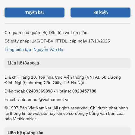
Tuyến bài
Sự kiện
Cơ quan chủ quản: Bộ Dân tộc và Tôn giáo
Số giấy phép: 146/GP-BVHTTDL, cấp ngày 17/10/2025
Tổng biên tập: Nguyễn Văn Bá
Liên hệ tòa soạn
Địa chỉ: Tầng 18, Toà nhà Cục Viễn thông (VNTA), 68 Dương
Đình Nghệ, phường Cầu Giấy, TP. Hà Nội.
Điện thoại:
02439369898
- Hotline:
0923457788
Email: vietnamnet@vietnamnet.vn
© 1997 Báo VietNamNet. All rights reserved. Chỉ được phát hành
lại thông tin từ website này khi có sự đồng ý bằng văn bản của
báo VietNamNet.
Liên hệ quảng cáo