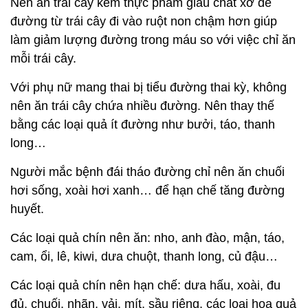
Nên ăn trái cây kèm thực phẩm giàu chất xơ để
đường từ trái cây đi vào ruột non chậm hơn giúp
làm giảm lượng đường trong máu so với việc chỉ ăn
mỗi trái cây.
Với phụ nữ mang thai bị tiểu đường thai kỳ, không
nên ăn trái cây chứa nhiều đường. Nên thay thế
bằng các loại quả ít đường như bưởi, táo, thanh
long…
Người mắc bệnh đái tháo đường chỉ nên ăn chuối
hơi sống, xoài hơi xanh… để hạn chế tăng đường
huyết.
Các loại quả chín nên ăn: nho, anh đào, mận, táo,
cam, ổi, lê, kiwi, dưa chuột, thanh long, củ đậu…
Các loại quả chín nên hạn chế: dưa hấu, xoài, đu
đủ, chuối, nhãn, vải, mít, sầu riêng, các loại hoa quả