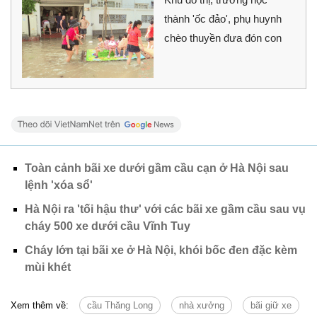
thành 'ốc đảo', phụ huynh
chèo thuyền đưa đón con
Toàn cảnh bãi xe dưới gầm cầu cạn ở Hà Nội sau
lệnh 'xóa sổ'
Hà Nội ra 'tối hậu thư' với các bãi xe gầm cầu sau vụ
cháy 500 xe dưới cầu Vĩnh Tuy
Cháy lớn tại bãi xe ở Hà Nội, khói bốc đen đặc kèm
mùi khét
Xem thêm về:
cầu Thăng Long
nhà xưởng
bãi giữ xe