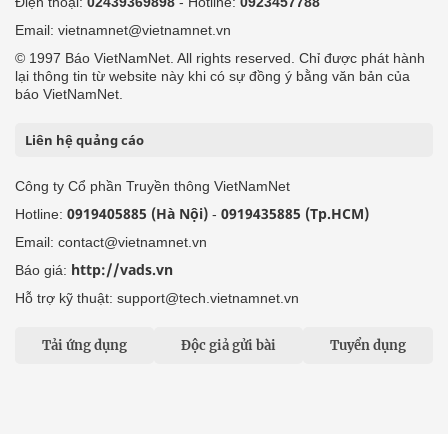
Điện thoại:
02439369898
- Hotline:
0923457788
Email: vietnamnet@vietnamnet.vn
© 1997 Báo VietNamNet. All rights reserved. Chỉ được phát hành
lại thông tin từ website này khi có sự đồng ý bằng văn bản của
báo VietNamNet.
Liên hệ quảng cáo
Công ty Cổ phần Truyền thông VietNamNet
0919405885 (Hà Nội)
0919435885 (Tp.HCM)
Hotline:
-
Email: contact@vietnamnet.vn
http://vads.vn
Báo giá:
Hỗ trợ kỹ thuật: support@tech.vietnamnet.vn
Tải ứng dụng
Độc giả gửi bài
Tuyển dụng