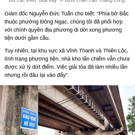
Đủ các kiểu "bủa vây" ở dưới chân cầu Thăng Long.
Giám đốc Nguyễn Đức Tuấn cho biết: “Phía bờ Bắc
thuộc phường Đông Ngạc, chúng tôi đã phối hợp
với chính quyền địa phương di dời xong phương
tiện dưới gầm cầu.
Tuy nhiên, tại khu vực xã Vĩnh Thanh và Thiên Lộc,
tình trạng phương tiện, nhà kho lấn chiếm vẫn chưa
được xử lý dứt điểm. Việc giải tỏa đã làm nhiều lần
nhưng rồi đâu lại vào đấy”.