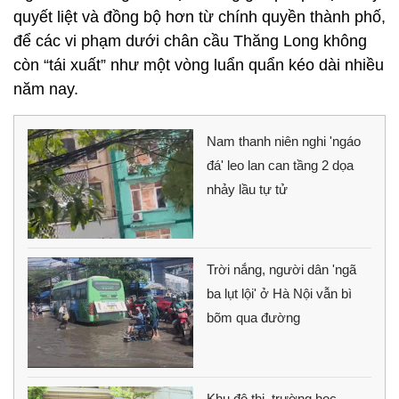
quyết liệt và đồng bộ hơn từ chính quyền thành phố,
để các vi phạm dưới chân cầu Thăng Long không
còn “tái xuất” như một vòng luẩn quẩn kéo dài nhiều
năm nay.
Nam thanh niên nghi 'ngáo
đá' leo lan can tầng 2 dọa
nhảy lầu tự tử
Trời nắng, người dân 'ngã
ba lụt lội' ở Hà Nội vẫn bì
bõm qua đường
Khu đô thị, trường học