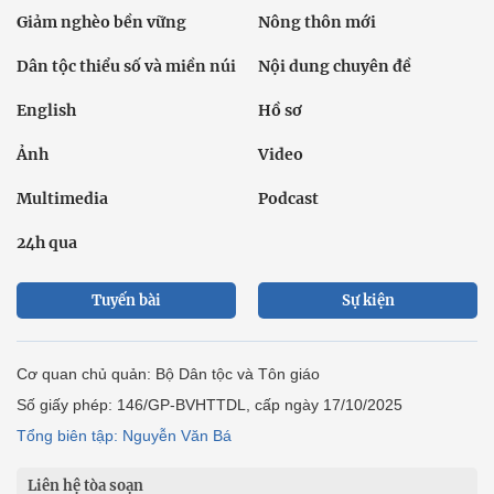
Giảm nghèo bền vững
Nông thôn mới
Dân tộc thiểu số và miền núi
Nội dung chuyên đề
English
Hồ sơ
Ảnh
Video
Multimedia
Podcast
24h qua
Tuyến bài
Sự kiện
Cơ quan chủ quản: Bộ Dân tộc và Tôn giáo
Số giấy phép: 146/GP-BVHTTDL, cấp ngày 17/10/2025
Tổng biên tập: Nguyễn Văn Bá
Liên hệ tòa soạn