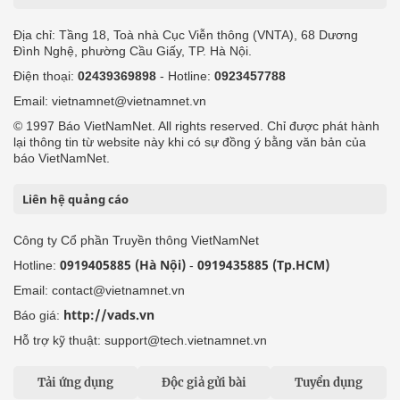
Địa chỉ: Tầng 18, Toà nhà Cục Viễn thông (VNTA), 68 Dương
Đình Nghệ, phường Cầu Giấy, TP. Hà Nội.
Điện thoại:
02439369898
- Hotline:
0923457788
Email: vietnamnet@vietnamnet.vn
© 1997 Báo VietNamNet. All rights reserved. Chỉ được phát hành
lại thông tin từ website này khi có sự đồng ý bằng văn bản của
báo VietNamNet.
Liên hệ quảng cáo
Công ty Cổ phần Truyền thông VietNamNet
0919405885 (Hà Nội)
0919435885 (Tp.HCM)
Hotline:
-
Email: contact@vietnamnet.vn
http://vads.vn
Báo giá:
Hỗ trợ kỹ thuật: support@tech.vietnamnet.vn
Tải ứng dụng
Độc giả gửi bài
Tuyển dụng