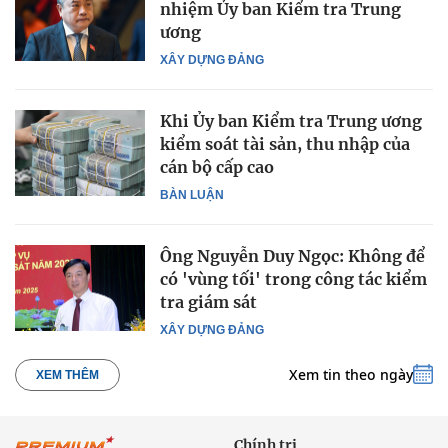
nhiệm Ủy ban Kiểm tra Trung
ương
XÂY DỰNG ĐẢNG
Khi Ủy ban Kiểm tra Trung ương
kiểm soát tài sản, thu nhập của
cán bộ cấp cao
BÀN LUẬN
Ông Nguyễn Duy Ngọc: Không để
có 'vùng tối' trong công tác kiểm
tra giám sát
XÂY DỰNG ĐẢNG
Xem tin theo ngày
XEM THÊM
Chính trị