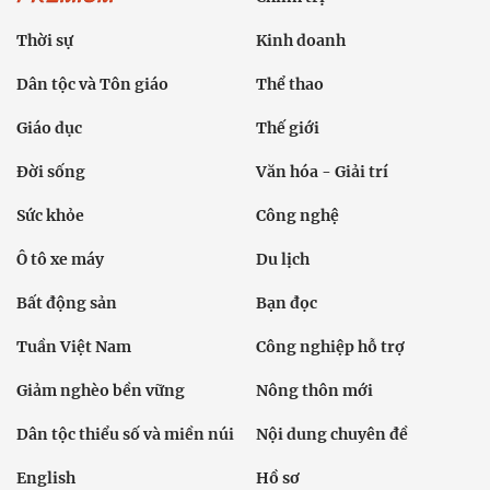
Thời sự
Kinh doanh
Dân tộc và Tôn giáo
Thể thao
Giáo dục
Thế giới
Đời sống
Văn hóa - Giải trí
Sức khỏe
Công nghệ
Ô tô xe máy
Du lịch
Bất động sản
Bạn đọc
Tuần Việt Nam
Công nghiệp hỗ trợ
Giảm nghèo bền vững
Nông thôn mới
Dân tộc thiểu số và miền núi
Nội dung chuyên đề
English
Hồ sơ