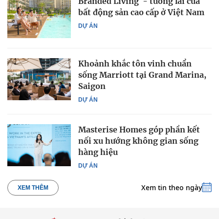
Branded Living - tương lai của
bất động sản cao cấp ở Việt Nam
DỰ ÁN
Khoảnh khắc tôn vinh chuẩn
sống Marriott tại Grand Marina,
Saigon
DỰ ÁN
Masterise Homes góp phần kết
nối xu hướng không gian sống
hàng hiệu
DỰ ÁN
Xem tin theo ngày
XEM THÊM