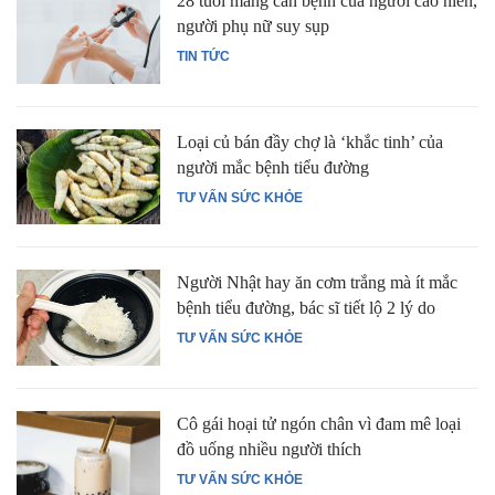
28 tuổi mang căn bệnh của người cao niên,
người phụ nữ suy sụp
TIN TỨC
Loại củ bán đầy chợ là ‘khắc tinh’ của
người mắc bệnh tiểu đường
TƯ VẤN SỨC KHỎE
Người Nhật hay ăn cơm trắng mà ít mắc
bệnh tiểu đường, bác sĩ tiết lộ 2 lý do
TƯ VẤN SỨC KHỎE
Cô gái hoại tử ngón chân vì đam mê loại
đồ uống nhiều người thích
TƯ VẤN SỨC KHỎE