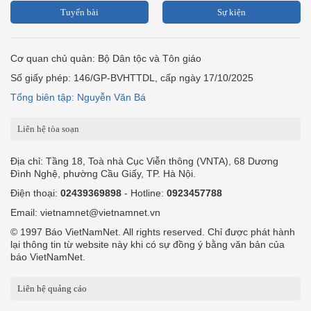
Tuyến bài
Sự kiện
Cơ quan chủ quản: Bộ Dân tộc và Tôn giáo
Số giấy phép: 146/GP-BVHTTDL, cấp ngày 17/10/2025
Tổng biên tập: Nguyễn Văn Bá
Liên hệ tòa soạn
Địa chỉ: Tầng 18, Toà nhà Cục Viễn thông (VNTA), 68 Dương
Đình Nghệ, phường Cầu Giấy, TP. Hà Nội.
Điện thoại:
02439369898
- Hotline:
0923457788
Email: vietnamnet@vietnamnet.vn
© 1997 Báo VietNamNet. All rights reserved. Chỉ được phát hành
lại thông tin từ website này khi có sự đồng ý bằng văn bản của
báo VietNamNet.
Liên hệ quảng cáo