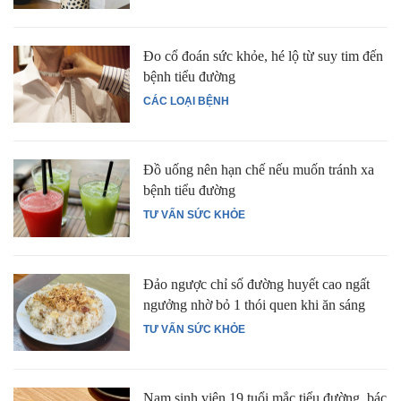
Đo cổ đoán sức khỏe, hé lộ từ suy tim đến
bệnh tiểu đường
CÁC LOẠI BỆNH
Đồ uống nên hạn chế nếu muốn tránh xa
bệnh tiểu đường
TƯ VẤN SỨC KHỎE
Đảo ngược chỉ số đường huyết cao ngất
ngưởng nhờ bỏ 1 thói quen khi ăn sáng
TƯ VẤN SỨC KHỎE
Nam sinh viên 19 tuổi mắc tiểu đường, bác