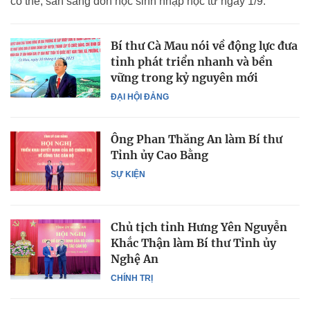
có thể, sẵn sàng đón học sinh nhập học từ ngày 1/9.
Bí thư Cà Mau nói về động lực đưa
tỉnh phát triển nhanh và bền
vững trong kỷ nguyên mới
ĐẠI HỘI ĐẢNG
Ông Phan Thăng An làm Bí thư
Tỉnh ủy Cao Bằng
SỰ KIỆN
Chủ tịch tỉnh Hưng Yên Nguyễn
Khắc Thận làm Bí thư Tỉnh ủy
Nghệ An
CHÍNH TRỊ