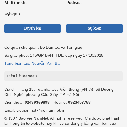
Multimedia
Podcast
24h qua
Tuyến bài
Sự kiện
Cơ quan chủ quản: Bộ Dân tộc và Tôn giáo
Số giấy phép: 146/GP-BVHTTDL, cấp ngày 17/10/2025
Tổng biên tập: Nguyễn Văn Bá
Liên hệ tòa soạn
Địa chỉ: Tầng 18, Toà nhà Cục Viễn thông (VNTA), 68 Dương
Đình Nghệ, phường Cầu Giấy, TP. Hà Nội.
Điện thoại:
02439369898
- Hotline:
0923457788
Email: vietnamnet@vietnamnet.vn
© 1997 Báo VietNamNet. All rights reserved. Chỉ được phát hành
lại thông tin từ website này khi có sự đồng ý bằng văn bản của