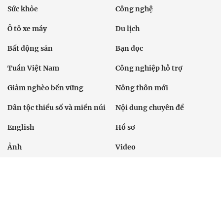
Sức khỏe
Công nghệ
Ô tô xe máy
Du lịch
Bất động sản
Bạn đọc
Tuần Việt Nam
Công nghiệp hỗ trợ
Giảm nghèo bền vững
Nông thôn mới
Dân tộc thiểu số và miền núi
Nội dung chuyên đề
English
Hồ sơ
Ảnh
Video
Multimedia
Podcast
24h qua
Tuyến bài
Sự kiện