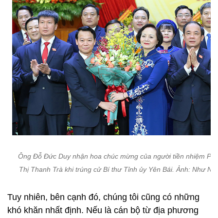
Ông Đỗ Đức Duy nhận hoa chúc mừng của người tiền nhiệm Ph
Thị Thanh Trà khi trúng cử Bí thư Tỉnh ủy Yên Bái. Ảnh: Như Ng
Tuy nhiên, bên cạnh đó, chúng tôi cũng có những
khó khăn nhất định. Nếu là cán bộ từ địa phương