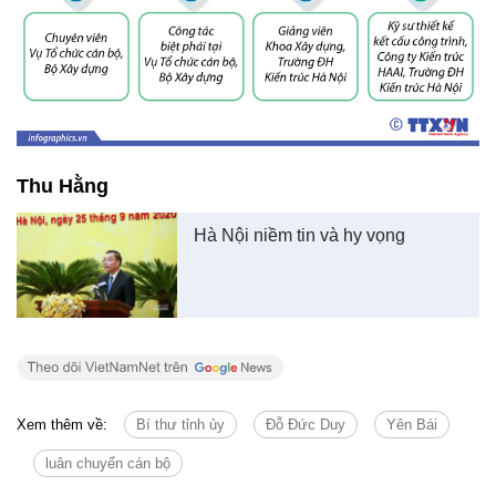
Thu Hằng
Hà Nội niềm tin và hy vọng
Xem thêm về:
Bí thư tỉnh ủy
Đỗ Đức Duy
Yên Bái
luân chuyển cán bộ