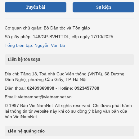
Tuyến bài
Sự kiện
Cơ quan chủ quản: Bộ Dân tộc và Tôn giáo
Số giấy phép: 146/GP-BVHTTDL, cấp ngày 17/10/2025
Tổng biên tập: Nguyễn Văn Bá
Liên hệ tòa soạn
Địa chỉ: Tầng 18, Toà nhà Cục Viễn thông (VNTA), 68 Dương
Đình Nghệ, phường Cầu Giấy, TP. Hà Nội.
Điện thoại:
02439369898
- Hotline:
0923457788
Email: vietnamnet@vietnamnet.vn
© 1997 Báo VietNamNet. All rights reserved. Chỉ được phát hành
lại thông tin từ website này khi có sự đồng ý bằng văn bản của
báo VietNamNet.
Liên hệ quảng cáo