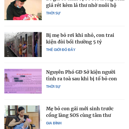
giá rét kèm lá thư nhờ nuôi hộ
THỜI SỰ
Bị mẹ bỏ rơi khi nhỏ, con trai
kiện đòi bồi thường 5 tỷ
THẾ GIỚI ĐÓ ĐÂY
Nguyên Phó GĐ Sở kiện người
tình ra toà sau khi bị tố bỏ con
THỜI SỰ
Mẹ bỏ con gái mới sinh trước
cổng làng SOS cùng tâm thư
GIA ĐÌNH