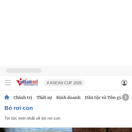
# ASEAN CUP 2026
Chính trị
Thời sự
Kinh doanh
Dân tộc và Tôn giáo
bỏ rơi con
Tin tức mới nhất về
bỏ rơi con