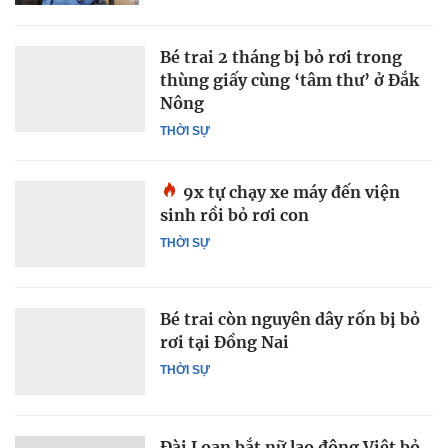
Bé trai 2 tháng bị bỏ rơi trong
thùng giấy cùng ‘tâm thư’ ở Đắk
Nông
THỜI SỰ
9x tự chạy xe máy đến viện
sinh rồi bỏ rơi con
THỜI SỰ
Bé trai còn nguyên dây rốn bị bỏ
rơi tại Đồng Nai
THỜI SỰ
Đài Loan bắt nữ lao động Việt bỏ