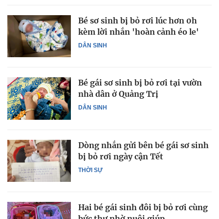
Bé sơ sinh bị bỏ rơi lúc hơn 0h
kèm lời nhắn 'hoàn cảnh éo le'
DÂN SINH
Bé gái sơ sinh bị bỏ rơi tại vườn
nhà dân ở Quảng Trị
DÂN SINH
Dòng nhắn gửi bên bé gái sơ sinh
bị bỏ rơi ngày cận Tết
THỜI SỰ
Hai bé gái sinh đôi bị bỏ rơi cùng
bức thư nhờ nuôi giúp