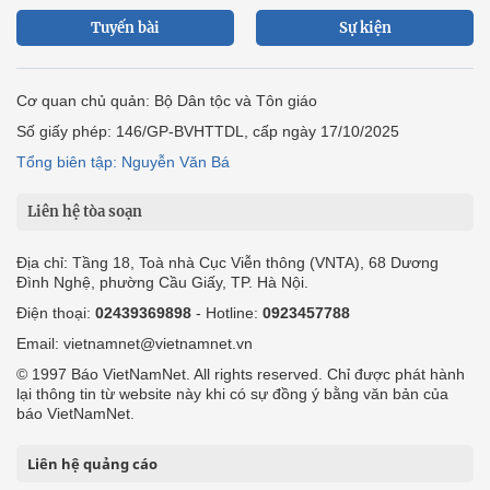
Tuyến bài
Sự kiện
Cơ quan chủ quản: Bộ Dân tộc và Tôn giáo
Số giấy phép: 146/GP-BVHTTDL, cấp ngày 17/10/2025
Tổng biên tập: Nguyễn Văn Bá
Liên hệ tòa soạn
Địa chỉ: Tầng 18, Toà nhà Cục Viễn thông (VNTA), 68 Dương
Đình Nghệ, phường Cầu Giấy, TP. Hà Nội.
Điện thoại:
02439369898
- Hotline:
0923457788
Email: vietnamnet@vietnamnet.vn
© 1997 Báo VietNamNet. All rights reserved. Chỉ được phát hành
lại thông tin từ website này khi có sự đồng ý bằng văn bản của
báo VietNamNet.
Liên hệ quảng cáo