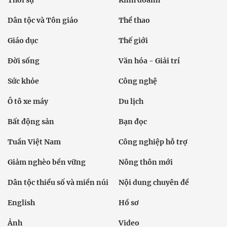
Thời sự
Kinh doanh
Dân tộc và Tôn giáo
Thể thao
Giáo dục
Thế giới
Đời sống
Văn hóa - Giải trí
Sức khỏe
Công nghệ
Ô tô xe máy
Du lịch
Bất động sản
Bạn đọc
Tuần Việt Nam
Công nghiệp hỗ trợ
Giảm nghèo bền vững
Nông thôn mới
Dân tộc thiểu số và miền núi
Nội dung chuyên đề
English
Hồ sơ
Ảnh
Video