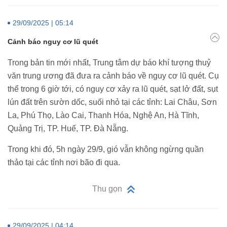
29/09/2025 | 05:14
Cảnh báo nguy cơ lũ quét
Trong bản tin mới nhất, Trung tâm dự báo khí tượng thuỷ
văn trung ương đã đưa ra cảnh báo về nguy cơ lũ quét. Cụ
thể trong 6 giờ tới, có nguy cơ xảy ra lũ quét, sạt lở đất, sụt
lún đất trên sườn dốc, suối nhỏ tại các tỉnh: Lai Châu, Sơn
La, Phú Thọ, Lào Cai, Thanh Hóa, Nghệ An, Hà Tĩnh,
Quảng Trị, TP. Huế, TP. Đà Nẵng.
Trong khi đó, 5h ngày 29/9, gió vẫn không ngừng quần
thảo tại các tỉnh nơi bão đi qua.
Thu gọn
29/09/2025 | 04:14