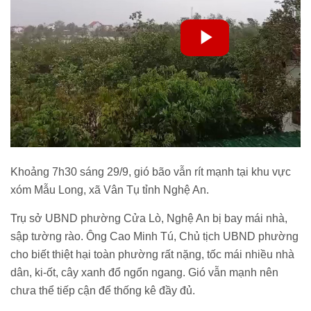
Khoảng 7h30 sáng 29/9, gió bão vẫn rít mạnh tại khu vực
xóm Mẫu Long, xã Vân Tụ tỉnh Nghệ An.
Trụ sở UBND phường Cửa Lò, Nghệ An bị bay mái nhà,
sập tường rào. Ông Cao Minh Tú, Chủ tịch UBND phường
cho biết thiệt hại toàn phường rất nặng, tốc mái nhiều nhà
dân, ki-ốt, cây xanh đổ ngổn ngang. Gió vẫn mạnh nên
chưa thể tiếp cận để thống kê đầy đủ.