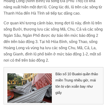
Hoàng Long (Ninh Bình) và sông Đà (Phú Thọ) có khả
năng xuất hiện một đợt lũ. Cùng lúc đó, lũ trên các sông từ
Thanh Hóa đến Hà Tĩnh sẽ tiếp tục dâng cao.
Cơ quan khí tượng cảnh báo, trong đợt lũ này, đỉnh lũ trên
sông Bưởi, thượng lưu các sông Mã, Chu, Cả và các sông
Ngàn Sâu, Ngàn Phố được dự báo lên mức báo động 2
đến trên báo động 3. Tại hồ Hòa Bình, sông Thao, sông
Hoàng Long và vùng hạ lưu các sông Chu, Mã, Cả, La,
sông Gianh, đỉnh lũ phổ biến ở mức báo động 1-2, một số
nơi có thể trên báo động 2.
Bão số 10 Bualoi quần thảo
miền Trung nhiều giờ, mái
tôn bị vặn xoắn bay như
giấy