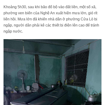
Khoảng 5h30, sau khi bão đổ bộ vào đất liền, một số xã,
phường ven biển của Nghệ An xuất hiện mưa lớn, gió rít
liên hồi. Mưa lớn đã khiến nhà dân ở phường Cửa Lò bị
ngập, người dân phải kê các thiết bị điện lên cao để tránh
ngập nước.