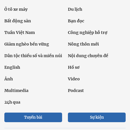
Ô tô xe máy
Du lịch
Bất động sản
Bạn đọc
Tuần Việt Nam
Công nghiệp hỗ trợ
Giảm nghèo bền vững
Nông thôn mới
Dân tộc thiểu số và miền núi
Nội dung chuyên đề
English
Hồ sơ
Ảnh
Video
Multimedia
Podcast
24h qua
Tuyến bài
Sự kiện