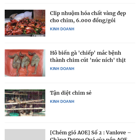
Clip nhuộm hóa chất vàng đẹp
cho chim, 6.000 đồng/gói
KINH DOANH
Hô biến gà 'chiếp' mắc bệnh
thành chim cút 'núc ních' thịt
KINH DOANH
Tận diệt chim sẻ
KINH DOANH
[Chém gió AOE] Số 2 : Vanlove –
Chàng Dương Quá của nền AOE