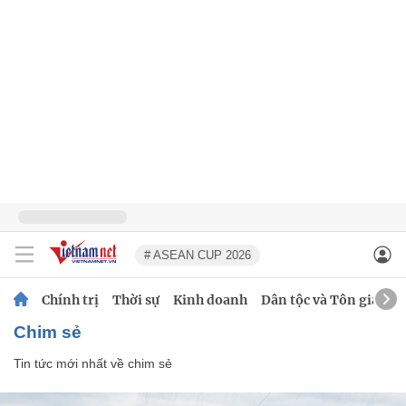
# ASEAN CUP 2026
Chính trị
Thời sự
Kinh doanh
Dân tộc và Tôn giáo
chim sẻ
Tin tức mới nhất về
chim sẻ