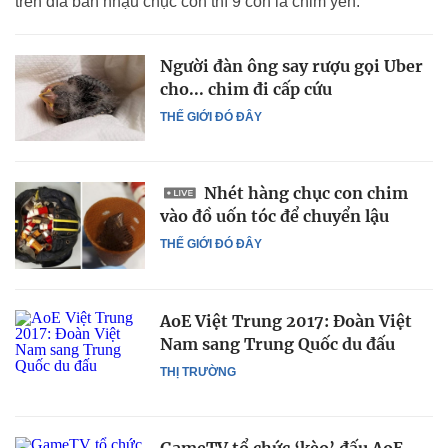
trên dĩa bàn nhậu chục con thì 9 con là chim yến.
Người đàn ông say rượu gọi Uber
cho... chim đi cấp cứu
THẾ GIỚI ĐÓ ĐÂY
Nhét hàng chục con chim
vào đồ uốn tóc để chuyển lậu
THẾ GIỚI ĐÓ ĐÂY
AoE Việt Trung 2017: Đoàn Việt
Nam sang Trung Quốc du đấu
THỊ TRƯỜNG