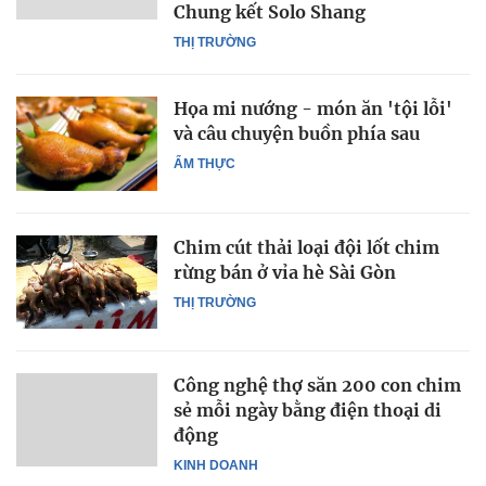
Chung kết Solo Shang
THỊ TRƯỜNG
Họa mi nướng - món ăn 'tội lỗi'
và câu chuyện buồn phía sau
ẨM THỰC
Chim cút thải loại đội lốt chim
rừng bán ở vỉa hè Sài Gòn
THỊ TRƯỜNG
Công nghệ thợ săn 200 con chim
sẻ mỗi ngày bằng điện thoại di
động
KINH DOANH