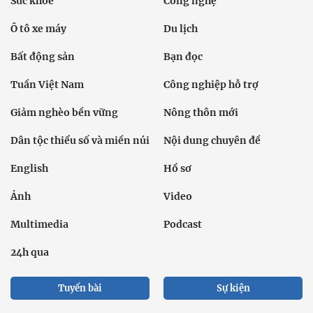
Sức khỏe
Công nghệ
Ô tô xe máy
Du lịch
Bất động sản
Bạn đọc
Tuần Việt Nam
Công nghiệp hỗ trợ
Giảm nghèo bền vững
Nông thôn mới
Dân tộc thiểu số và miền núi
Nội dung chuyên đề
English
Hồ sơ
Ảnh
Video
Multimedia
Podcast
24h qua
Tuyến bài
Sự kiện