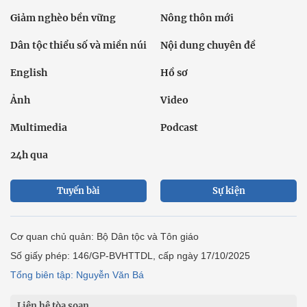
Giảm nghèo bền vững
Nông thôn mới
Dân tộc thiểu số và miền núi
Nội dung chuyên đề
English
Hồ sơ
Ảnh
Video
Multimedia
Podcast
24h qua
Tuyến bài
Sự kiện
Cơ quan chủ quản: Bộ Dân tộc và Tôn giáo
Số giấy phép: 146/GP-BVHTTDL, cấp ngày 17/10/2025
Tổng biên tập: Nguyễn Văn Bá
Liên hệ tòa soạn