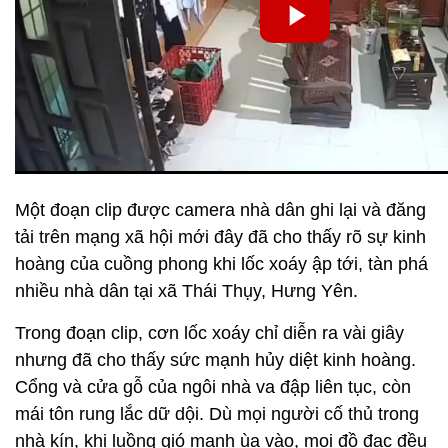
Một đoạn clip được camera nhà dân ghi lại và đăng
tải trên mạng xã hội mới đây đã cho thấy rõ sự kinh
hoàng của cuồng phong khi lốc xoáy ập tới, tàn phá
nhiều nhà dân tại xã Thái Thụy, Hưng Yên.
Trong đoạn clip, cơn lốc xoáy chỉ diễn ra vài giây
nhưng đã cho thấy sức mạnh hủy diệt kinh hoàng.
Cổng và cửa gỗ của ngôi nhà va đập liên tục, còn
mái tôn rung lắc dữ dội. Dù mọi người cố thủ trong
nhà kín, khi luồng gió mạnh ùa vào, mọi đồ đạc đều