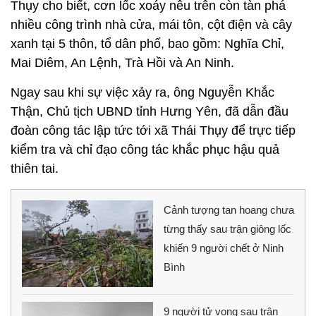
Thụy cho biết, cơn lốc xoáy nêu trên còn tàn phá
nhiều công trình nhà cửa, mái tôn, cột điện và cây
xanh tại 5 thôn, tổ dân phố, bao gồm: Nghĩa Chỉ,
Mai Diêm, An Lệnh, Trà Hồi và An Ninh.
Ngay sau khi sự việc xảy ra, ông Nguyễn Khắc
Thận, Chủ tịch UBND tỉnh Hưng Yên, đã dẫn đầu
đoàn công tác lập tức tới xã Thái Thụy để trực tiếp
kiểm tra và chỉ đạo công tác khắc phục hậu quả
thiên tai.
Cảnh tượng tan hoang chưa
từng thấy sau trận giông lốc
khiến 9 người chết ở Ninh
Bình
9 người tử vong sau trận