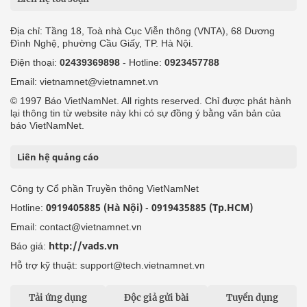
Địa chỉ: Tầng 18, Toà nhà Cục Viễn thông (VNTA), 68 Dương
Đình Nghệ, phường Cầu Giấy, TP. Hà Nội.
Điện thoại:
02439369898
- Hotline:
0923457788
Email: vietnamnet@vietnamnet.vn
© 1997 Báo VietNamNet. All rights reserved. Chỉ được phát hành
lại thông tin từ website này khi có sự đồng ý bằng văn bản của
báo VietNamNet.
Liên hệ quảng cáo
Công ty Cổ phần Truyền thông VietNamNet
0919405885 (Hà Nội)
0919435885 (Tp.HCM)
Hotline:
-
Email: contact@vietnamnet.vn
http://vads.vn
Báo giá:
Hỗ trợ kỹ thuật: support@tech.vietnamnet.vn
Tải ứng dụng
Độc giả gửi bài
Tuyển dụng