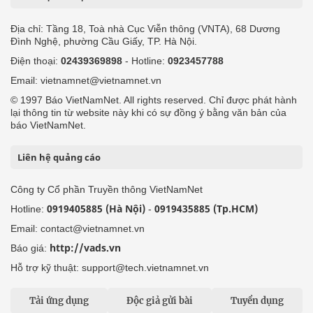
Địa chỉ: Tầng 18, Toà nhà Cục Viễn thông (VNTA), 68 Dương
Đình Nghệ, phường Cầu Giấy, TP. Hà Nội.
Điện thoại:
02439369898
- Hotline:
0923457788
Email: vietnamnet@vietnamnet.vn
© 1997 Báo VietNamNet. All rights reserved. Chỉ được phát hành
lại thông tin từ website này khi có sự đồng ý bằng văn bản của
báo VietNamNet.
Liên hệ quảng cáo
Công ty Cổ phần Truyền thông VietNamNet
0919405885 (Hà Nội)
0919435885 (Tp.HCM)
Hotline:
-
Email: contact@vietnamnet.vn
http://vads.vn
Báo giá:
Hỗ trợ kỹ thuật: support@tech.vietnamnet.vn
Tải ứng dụng
Độc giả gửi bài
Tuyển dụng