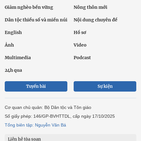
Giảm nghèo bền vững
Nông thôn mới
Dân tộc thiểu số và miền núi
Nội dung chuyên đề
English
Hồ sơ
Ảnh
Video
Multimedia
Podcast
24h qua
Tuyến bài
Sự kiện
Cơ quan chủ quản: Bộ Dân tộc và Tôn giáo
Số giấy phép: 146/GP-BVHTTDL, cấp ngày 17/10/2025
Tổng biên tập: Nguyễn Văn Bá
Liên hệ tòa soạn