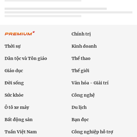
Chính trị
Thời sự
Kinh doanh
Dân tộc và Tôn giáo
Thể thao
Giáo dục
Thế giới
Đời sống
Văn hóa - Giải trí
Sức khỏe
Công nghệ
Ô tô xe máy
Du lịch
Bất động sản
Bạn đọc
Tuần Việt Nam
Công nghiệp hỗ trợ