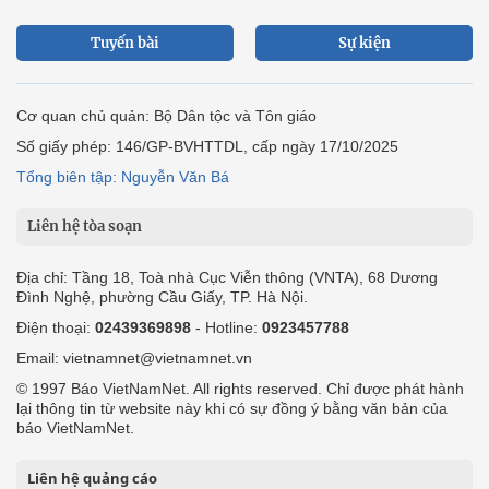
Tuyến bài
Sự kiện
Cơ quan chủ quản: Bộ Dân tộc và Tôn giáo
Số giấy phép: 146/GP-BVHTTDL, cấp ngày 17/10/2025
Tổng biên tập: Nguyễn Văn Bá
Liên hệ tòa soạn
Địa chỉ: Tầng 18, Toà nhà Cục Viễn thông (VNTA), 68 Dương
Đình Nghệ, phường Cầu Giấy, TP. Hà Nội.
Điện thoại:
02439369898
- Hotline:
0923457788
Email: vietnamnet@vietnamnet.vn
© 1997 Báo VietNamNet. All rights reserved. Chỉ được phát hành
lại thông tin từ website này khi có sự đồng ý bằng văn bản của
báo VietNamNet.
Liên hệ quảng cáo