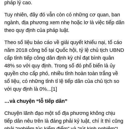
pháp lý cao.
Tuy nhiên, đây đó vẫn còn có những cơ quan, ban
ngành, địa phương xem nhẹ hoặc lơ là việc tiếp dân
theo quy định của pháp luật.
Theo số liệu báo cáo về giải quyết khiếu nại, tố cáo
năm 2018 công bố tại Quốc hội, tỷ lệ chủ tịch UBND
cấp tỉnh tiếp công dân định kỳ chỉ đạt bình quân
48% so với quy định. Trong số đó phổ biến là ủy
quyền cho cấp phó, nhiều tỉnh hoàn toàn trắng về
số liệu, có những tỉnh tỉ lệ tiếp dân của chủ tịch so
với quy định là 0%...[1]
…và chuyện “lỗ tiếp dân”
Chuyện lãnh đạo một số địa phương không chịu
tiếp dân nêu trên là đáng phải kỷ luật, chí ít thì cũng
phải “nghiêm túc kiểm điểm” và “rút kinh nghiệm”!