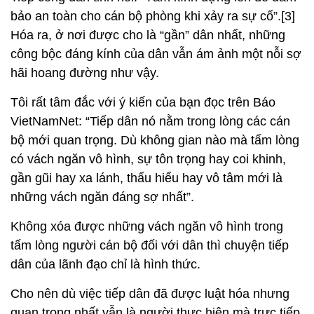
bảo an toàn cho cán bộ phòng khi xảy ra sự cố”.[3]
Hóa ra, ở nơi được cho là “gần” dân nhất, những
công bộc đáng kính của dân vẫn ám ảnh một nỗi sợ
hãi hoang đường như vậy.
Tôi rất tâm đắc với ý kiến của bạn đọc trên Báo
VietNamNet: “Tiếp dân nó nằm trong lòng các cán
bộ mới quan trọng. Dù không gian nào mà tấm lòng
có vách ngăn vô hình, sự tôn trọng hay coi khinh,
gần gũi hay xa lánh, thấu hiểu hay vô tâm mới là
những vách ngăn đáng sợ nhất”.
Không xóa được những vách ngăn vô hình trong
tấm lòng người cán bộ đối với dân thì chuyện tiếp
dân của lãnh đạo chỉ là hình thức.
Cho nên dù việc tiếp dân đã được luật hóa nhưng
quan trọng nhất vẫn là người thực hiện mà trực tiếp